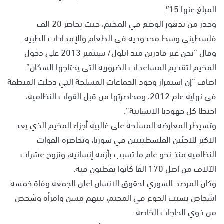
المبلغ عنها 15″.
وحذر من تدهور الوضع في المخيم، حيث يحاصر 20 الف
فلسطيني وسط محدودية في الطعام والإمدادات الطبية.
وقال “نحن غير قادرين منذ ايلول/ سبتمبر 2013 على دخول
المخيم لتقديم المساعدات الضرورية التي يحتاجها السكان”.
اضاف “إن استمرار وجود الجماعات المسلحة التي دخلت المنطقة
في نهاية عام 2012، ومحاصرتها من قبل القوات النظامية،
احبطا كل جهودنا الانسانية”.
وتسيطر المعارضة المسلحة على غالبية أجزاء المخيم الذي يعد
الاكبر للاجئين الفلسطينيين في سوريا، وتحاصره القوات
النظامية منذ نحو عام ما تسبب بأزمة إنسانية، ونزوح عشرات
الآلاف من اصل 170 الفا كانوا يقطنون فيه.
وكان المرصد السوري لحقوق الانسان اعلن الجمعة وفاة خمسة
اشخاص بسبب الجوع في المخيم، بينهم مسن وامرأة وشخص
من ذوي الحاجات الخاصة.