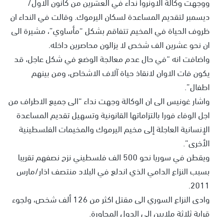
ووجهت وكالة الاونروا نداء في العشرين من كانون الاول/
ديسمبر لتقديم المساعدة لسكان اليرموك. وقالت في النداء ان
ظروف الحياة في المخيم تتفاقم بشكل “مأساوي”، مشيرة الى
ان نحو عشرين الف شخص لا يزالون محاصرين داخله.
واضافت انه “في حال عدم معالجة الوضع في شكل عاجل، قد
يكون فات الاوان لانقاذ حياة آلاف الاشخاص، ومن بينهم
اطفال”.
واشار غونيس الى ان الوكالة وجهت نداء “الى جميع الاطراف من
اجل الوفاء فورا بالتزاماتها القانونية وتسهيل تقديم المساعدة
الإنسانية العاجلة إلى مخيم اليرموك والمخيمات الفلسطينية
الأخرى”.
ويقطن في سوريا نحو 500 الف فلسطيني نزح نصفهم تقريبا
بسبب النزاع الدامي الذي اندلع في البلاد منتصف اذار/مارس
2011.
وادى النزاع السوري الى مقتل اكثر من 126 ألف شخص، ولجوء
قرابة ثلاثة ملايين الى الدول المجاورة.