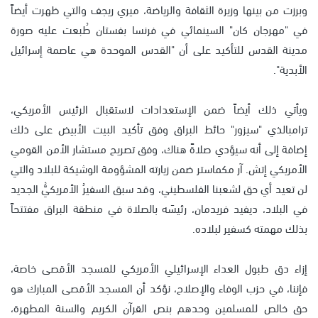
وبرزت من بينها وزيرة الثقافة والرياضة، ميري ريجف والتي ظهرت أيضاً
في "مهرجان كان" السينمائي في فرنسا بفستان طُبعت عليه صورة
مدينة القدس للتأكيد على أن "القدس الموحدة هي عاصمة إسرائيل
الأبدية".
ويأتي ذلك أيضاً ضمن الإستعدادات لاستقبال الرئيس الأمريكي،
ترامبالذي "سيزور" حائط البراق وفق تأكيد البيت الأبيض على ذلك
إضافة إلى أنه سيؤدي صلاةً هناك، وفق تصريح مستشار الأمن القومي
الأمريكي إتش. آر مكماستر ضمن زيارته المشؤومة الوشيكة للبلاد والتي
لن تعيد أي حق لشعبنا الفلسطيني، وقد سبق السفيرُ الأمريكيُّ الجديد
في البلاد، ديفيد فريدمان، رئيسَه بالصلاة في منطقة البراق مفتتحاً
بذلك مهمته كسفير لبلاده.
إزاء دق طبول العداء الإسرائيلي الأمريكي للمسجد الأقصى خاصة،
فإننا، في حزب الوفاء والإصلاح، نؤكد أن المسجد الأقصى المبارك هو
حق خالص للمسلمين وحدهم بنص القرآن الكريم والسنة المطهرة،