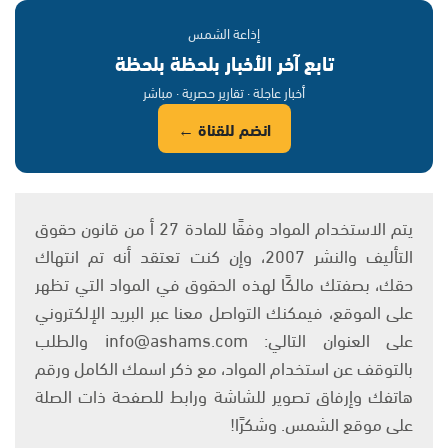
إذاعة الشمس
تابع آخر الأخبار بلحظة بلحظة
أخبار عاجلة · تقارير حصرية · مباشر
انضم للقناة ←
يتم الاستخدام المواد وفقًا للمادة 27 أ من قانون حقوق
التأليف والنشر 2007، وإن كنت تعتقد أنه تم انتهاك
حقك، بصفتك مالكًا لهذه الحقوق في المواد التي تظهر
على الموقع، فيمكنك التواصل معنا عبر البريد الإلكتروني
على العنوان التالي: info@ashams.com والطلب
بالتوقف عن استخدام المواد، مع ذكر اسمك الكامل ورقم
هاتفك وإرفاق تصوير للشاشة ورابط للصفحة ذات الصلة
على موقع الشمس. وشكرًا!