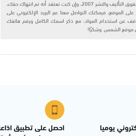
يتم الاستخدام المواد وفقًا للمادة 27 أ من قانون حقوق التأليف والنشر 2007، وإن كنت تعتقد أنه تم انتهاك حقك،
لى الموقع، فيمكنك التواصل معنا عبر البريد الإلكتروني على
info@ashams.c والطلب بالتوقف عن استخدام المواد، مع ذكر اسمك الكامل ورقم هاتفك
ى موقع الشمس. وشكرًا!
تروني يوميا
احصل على تطبيق اذاع