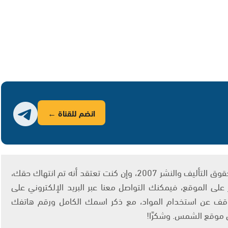
انضم للقناة ←
يتم الاستخدام المواد وفقًا للمادة 27 أ من قانون حقوق التأليف والنشر 2007، وإن كنت تعتقد أنه تم انتهاك حقك،
لى الموقع، فيمكنك التواصل معنا عبر البريد الإلكتروني على
info@ashams.c والطلب بالتوقف عن استخدام المواد، مع ذكر اسمك الكامل ورقم هاتفك
ى موقع الشمس. وشكرًا!