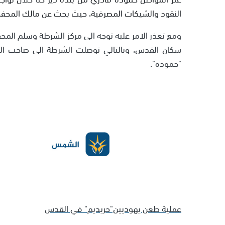
النقود والشيكات المصرفية، حيث بحث عن مالك المح
ومع تعذر الامر عليه توجه الى مركز الشرطة وسلم المح
سكان القدس، وبالتالي توصلت الشرطة الى صاحب المح
"حمودة".
عملية طعن يهوديين"حريديم" في القدس