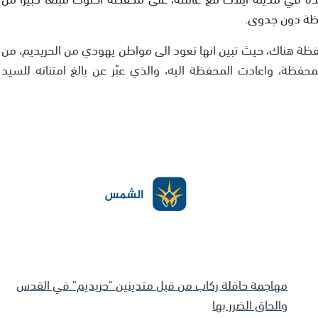
فظة دون جدوى.
فظة هناك، حيث تبين انها تعود الى مواطن يهودي من الحريديم، من
فظة، واعادت المحفظة اليه، والذي عبّر عن بالغ امتنانه للسيد
مهاجمة حافلة ركاب من قبل متدينين "حريديم" في القدس
والحاق الضرر بها