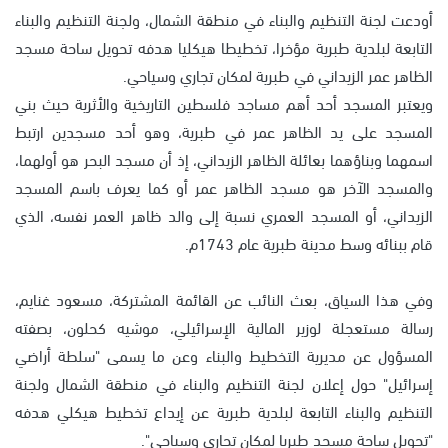
أودعت لجنة التنظيم والبناء في منطقة الشمال، ولجنة التنظيم والبناء
التابعة لبلدية طبرية مؤخرا، تخطيطا هيكليا هدفه تحويل ساحة مسجد
الظاهر عمر الزيداني في طبرية لمكان تجاري وسياحي.
ويعتبر المسجد أحد أهم مساجد فلسطين التاريخية والأثرية حيث بني
المسجد على يد الظاهر عمر في طبرية، وهو أحد مسجدين ارتبط
اسمهما وبناؤهما بعائلة الظاهر الزيداني، إذ أن مسجد البحر هو أولهما،
والمسجد الآخر هو مسجد الظاهر عمر أو كما يعرف باسم المسجد
الزيداني، أو المسجد العمري نسبة إلى والد ظاهر العمر نفسه، الذي
قام ببنائه وسط مدينة طبرية عام 1743م.
وفي هذا السياق، بعث النائب عن القائمة المشتركة، مسعود غنايم،
رسالة مستعجلة لوزير المالية الإسرائيلي، موشيه كحلون، بصفته
المسؤول عن مديرية التخطيط والبناء وعن ما يسمى "سلطة أراضي
إسرائيل" حول إعلان لجنة التنظيم والبناء في منطقة الشمال ولجنة
التنظيم والبناء التابعة لبلدية طبرية عن إيداع تخطيط هيكلي هدفه
"تحويل ساحة مسجد طبريا لمكان تجاري وسياحي".