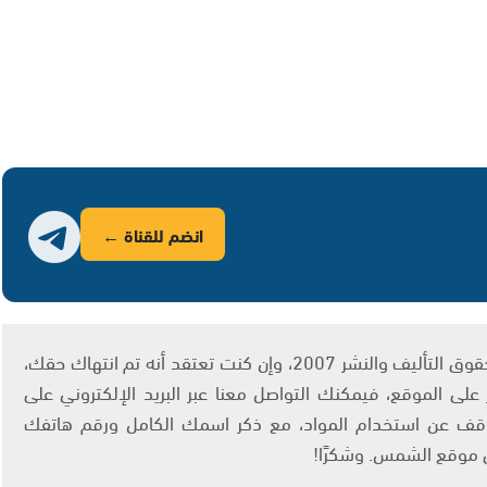
انضم للقناة ←
يتم الاستخدام المواد وفقًا للمادة 27 أ من قانون حقوق التأليف والنشر 2007، وإن كنت تعتقد أنه تم انتهاك حقك،
لى الموقع، فيمكنك التواصل معنا عبر البريد الإلكتروني على
info@ashams.c والطلب بالتوقف عن استخدام المواد، مع ذكر اسمك الكامل ورقم هاتفك
ى موقع الشمس. وشكرًا!