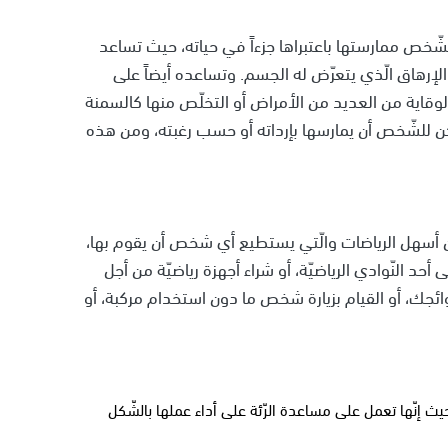
 الشّخص ممارستها باعتبراها جزءاً في حياته، حيث تساعد
والإرهاق الّذي يتعرّض له الجسم. وتساعده أيضاً على
 الوقاية من العديد من الأمراض أو التخلّص منها كالسمنة
مكن للشّخص أن يمارسها بإرداته أو حسب رغبته، ومن هذه
من أسهل الرياضات والّتي يستطيع أي شخص أن يقوم بها،
د النّوادي الرياضيّة، أو شراء أجهزة رياضيّة من أجل
ئجك، أو القيام بزيارة شخص ما دون استخدام مركبة، أو
يث إنّها تعمل على مساعدة الرّئة على أداء عملها بالشّكل