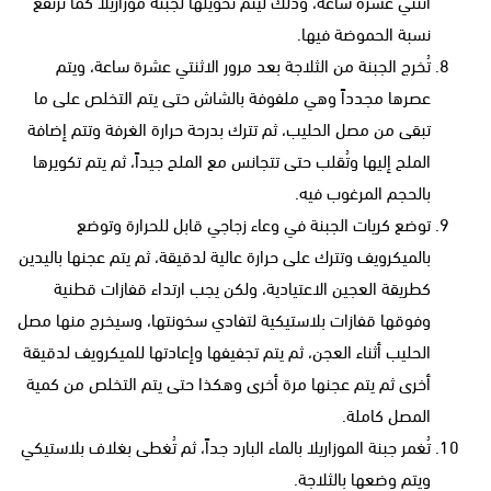
اثنتي عشرة ساعة، وذلك ليتم تحويلها لجبنة موزاريلا كما ترتفع
نسبة الحموضة فيها.
تُخرج الجبنة من الثلاجة بعد مرور الاثنتي عشرة ساعة، ويتم
عصرها مجدداً وهي ملفوفة بالشاش حتى يتم التخلص على ما
تبقى من مصل الحليب، ثم تترك بدرحة حرارة الغرفة وتتم إضافة
الملح إليها وتُقلب حتى تتجانس مع الملح جيداً، ثم يتم تكويرها
بالحجم المرغوب فيه.
توضع كريات الجبنة في وعاء زجاجي قابل للحرارة وتوضع
بالميكرويف وتترك على حرارة عالية لدقيقة، ثم يتم عجنها باليدين
كطريقة العجين الاعتيادية، ولكن يجب ارتداء قفازات قطنية
وفوقها قفازات بلاستيكية لتفادي سخونتها، وسيخرج منها مصل
الحليب أثناء العجن، ثم يتم تجفيفها وإعادتها للميكرويف لدقيقة
أخرى ثم يتم عجنها مرة أخرى وهكذا حتى يتم التخلص من كمية
المصل كاملة.
تُغمر جبنة الموزاريلا بالماء البارد جداً، ثم تُغطى بغلاف بلاستيكي
ويتم وضعها بالثلاجة.