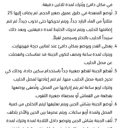
في مكان دافئ ويُترك لمدة ثلاثين دقيقة.
تُوضع المنفحة في طبق عميق صغير الحجم، ثم يضاف إليها 25
مللتراً من الماء البارد جداً، ويتم تحريكها حتى تذوب جيداً، ثم تتم
إضافتها للحليب ويتم تحريك الخليط لمدة دقيقتين، وبعد ذلك
سيبدأ الحليب بالتخثر وسيصبح ثقيلاً.
يغطى القدر ويوضع بمكان دافئ عند ثمانين درجة فهرنهايت،
ويترك لمدة ساعة ونصف لتكون الجبنة قد تماسكت وانفصلت
عن مصل الحليب.
تُقطع الجبنة لقطع صغيرة جداً باستخدام سكين حادة، وذلك كي
تخرج كمية مصل الحليب منها، ثم تتم إعادتها لمصل الحليب
وتترك لربع ساعة ثم يتم إخراجها من المصل، وتُصفى بوضعها
بقطعة من القماش أو بمصفاة صغيرة الثقوب.
تُوضع الجبنة بشاش الجبن ويتم تعليقها ليتم التخلص من كمية
المصل ولمدة أربع ساعات، ويتم عصرها بين الحين والآخر بلطف.
تُلف الجبنة بشاش الجبن وتوضع داخل الثلاجة لمدة وتترك لمدة