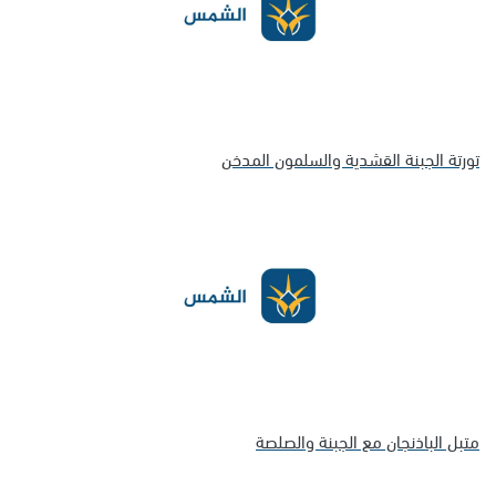
تورتة الجبنة القشدية والسلمون المدخن
متبل الباذنجان مع الجبنة والصلصة