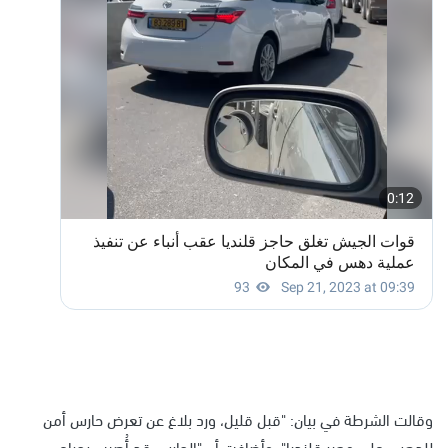
وقالت الشرطة في بيان: "قبل قليل، ورد بلاغ عن تعرض حارس أمن
للدهس على معبر قلنديا". وأضافت أن "الحارس قد أُصيب بجراح