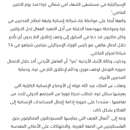
الإسرائيلية في مستشفى الشفاء (في شمالي غزة/منذ يوم الاثنين
الماضي”.
واتفقا أيضا على مواصلة بناء شراكة إنسانية وثيقة لصالح المدنيين في
غزة ومواصلة جهودهما الحثيثة من أجل التنفيذ الفعال لحل الدولتين.
وكان ماكرون قد دعا في السابق إلى وقف إطلاق النار بدون أي تأخير
خلال اتصال هاتفي مع رئيس الوزراء الإسرائيلي بنيامين نتنياهو في 14
شباط/فبراير الماضي.
وذكرت وكالة الأنباء الأردنية “بترا” أن العاهل الأردني أكد خلال الاتصال
ضرورة التوصل لوقف فوري ودائم لإطلاق النار في غزة، وحماية
المدنيين الأبرياء.
ونقلت عن الملك عبد الله قوله إن الأوضاع الإنسانية الكارثية التي
يعيشها سكان غزة، تتطلب تحركا فوريا من المجتمع الدولي للحد من
تفاقمها ، مشددا على ضرورة إدامة إيصال المساعدات الإنسانية إلى
القطاع بشكل كاف.
ونبه إلى “أعمال العنف التي يمارسها المستوطنون المتطرفون بحق
الفلسطينيين في الضفة الغربية، والانتهاكات على الأماكن المقدسة