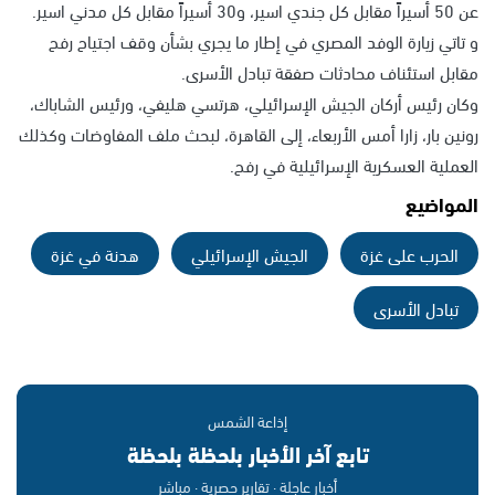
عن 50 أسيراً مقابل كل جندي اسير، و30 أسيراً مقابل كل مدني اسير.
و تاتي زيارة الوفد المصري في إطار ما يجري بشأن وقف اجتياح رفح
مقابل استئناف محادثات صفقة تبادل الأسرى.
وكان رئيس أركان الجيش الإسرائيلي، هرتسي هليفي، ورئيس الشاباك،
رونين بار، زارا أمس الأربعاء، إلى القاهرة، لبحث ملف المفاوضات وكذلك
العملية العسكرية الإسرائيلية في رفح.
المواضيع
الحرب على غزة
الجيش الإسرائيلي
هدنة في غزة
تبادل الأسرى
إذاعة الشمس
تابع آخر الأخبار بلحظة بلحظة
أخبار عاجلة · تقارير حصرية · مباشر