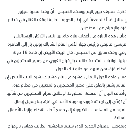
ذكرت صحيفة جيروزاليم بوست، الخميس، أنّ وفداً مصرياً سيزور
إسرائيل غداً (الجمعة) في إطار الجهود الجارية لوقف القتال في قطاع
غزة والإفراج عن المحتجزين.
وتأتي هذه الزيارة في أعقاب زيارة قام بها رئيس الأركان الإسرائيلي
هرتسي هاليفي ورئيس جهاز الأمن العام الشاباك رونين بار إلى القاهرة.
وفي وقت سابق من الخميس، قال البيت الأبيض إن قادة 18 دولة
بينها الولايات المتحدة طالبت بالإفراج الفوري عن جميع المحتجزين في
قطاع غزة، بمن فيهم مواطنو تلك الدول.
وقال قادة الدول الثماني عشرة في بيان مشترك نشره البيت الأبيض إن
العالم يشعر بالقلق على مصير المحتجزين والمدنيين في قطاع غزة.
وأضاف البيان أنّ الصفقة المطروحة لإطلاق سراح المحتجزين من شأنها
أن تؤدّي إلى تهدئة فورية وطويلة الأمد في غزة، بما يسهل إيصال
المزيد من المساعدات الضرورية إلى جميع أنحاء القطاع وإنهاء الأعمال
القتالية.
وبموجب الاقتراح الجديد الذي سيتم مناقشته، تطالب حماس بالإفراج