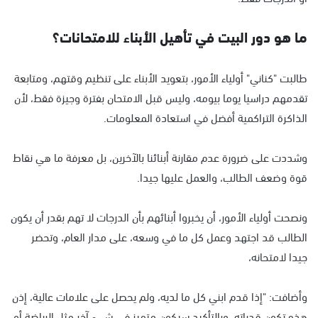
ما هو دور البيت في تأهيل الأبناء للامتحانات؟
طالبت "كناني" أولياء الأمور، بتعويد الأبناء على تنظيم وقتهم، ومتابعة
تقدمهم دراسيا يوما بيومه، وليس قبل الامتحان بفترة وجيزة فقط، لأن
الذاكرة التراكمية أفضل في استعادة المعلومات.
وشددت على ضرورة عدم مقارنة أبنائنا بالآخرين، بل معرفة ما هي نقاط
قوة وضعف الطالب، والعمل عليها جيدا.
ونصحت أولياء الأمور، أن يخبروا أبنائهم بأن الدرجات لا تهم بقدر أن يكون
الطالب قد اجتهد وعمل كل ما في وسعه، على مدار العام، وتحضر
جيدا لامتحانه،
وأضافت: "إذا قدم ابني كل ما لديه، ولم يحصل على علامات عالية، إذن
هذه تكون قدراته، وبالتأكيد سيكون متميز في شيء آخر مثل الرياضة أو