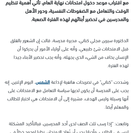
مع اقتراب موعد دخول امتحانات نهاية العام، تأتي أهمية تنظيم
الوقت والتعامل مع الضغوطات النفسية، ودور الأهل
والمدرسين في تحضير أبنائهم لهذه الفترة الصعبة.
الدكتورة سيرين مجلي كناني، مديرة مدرسة، قالت إن الشعور بالقلق
قبل الامتحانات شئ طبيعي، وأنه على أولياء الأمور أن يدركوا أن
الإنسان يخاف من الشيء الذي يجهله، وأنه يجب تحضير الأبناء جيدا
لهذه الفترة.
وشددت "كناني" في تصريحات هاتفية لإذاعة
الشمس
، اليوم الإثنين، إنه
يجب على المدرسة أن يكون لديها سياسة التعامل مع الامتحانات على
أنها وسيلة وليس الهدف، مشيرة إلى أن الامتحانات هي اختبار للطالب
والمعلم أيضا.
وتابعت: "إذا رسب ثلث الصف لدى أحد المدرسين، فبالتأكيد المشكلة
ليس في الطلاب، وأحيانا يجب أن يُعاد الامتحان، نظرا لوجود خطأ في