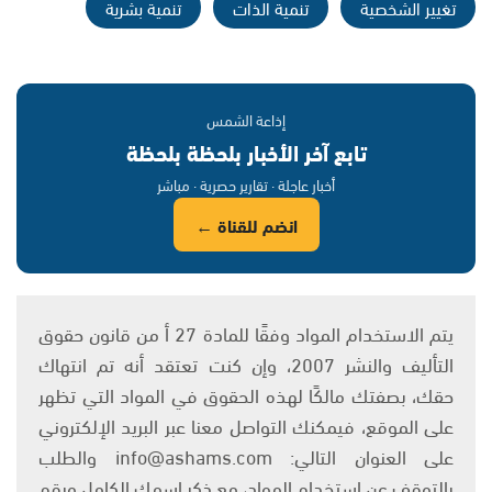
تغيير الشخصية
تنمية الذات
تنمية بشرية
إذاعة الشمس
تابع آخر الأخبار بلحظة بلحظة
أخبار عاجلة · تقارير حصرية · مباشر
انضم للقناة ←
يتم الاستخدام المواد وفقًا للمادة 27 أ من قانون حقوق
التأليف والنشر 2007، وإن كنت تعتقد أنه تم انتهاك
حقك، بصفتك مالكًا لهذه الحقوق في المواد التي تظهر
على الموقع، فيمكنك التواصل معنا عبر البريد الإلكتروني
على العنوان التالي: info@ashams.com والطلب
بالتوقف عن استخدام المواد، مع ذكر اسمك الكامل ورقم