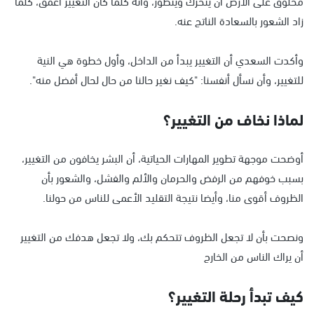
مخلوق على الأرض أن يتحرك ويتطور، وأنه كلما كان التغيير أعمق، كلما
زاد الشعور بالسعادة الناتج عنه.
وأكدت السعدي أن التغيير يبدأ من الداخل، وأول خطوة هي النية
للتغيير، وأن نسأل أنفسنا: "كيف نغير حالنا من حال لحال أفضل منه".
لماذا نخاف من التغيير؟
أوضحت موجهة تطوير المهارات الحياتية، أن البشر يخافون من التغيير،
بسبب خوفهم من الرفض والحرمان والألم والفشل، والشعور بأن
الظروف أقوى منا، وأيضا نتيجة التقليد الأعمى للناس من حولنا.
ونصحت بأن لا تجعل الظروف تتحكم بك، ولا تجعل هدفك من التغيير
أن يراك الناس من الخارج
كيف تبدأ رحلة التغيير؟