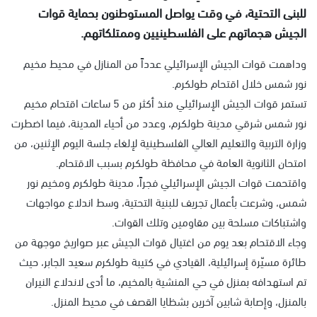
للبنى التحتية، في وقت يواصل المستوطنون بحماية قوات
الجيش هجماتهم على الفلسطينيين وممتلكاتهم.
وداهمت قوات الجيش الإسرائيلي عدداً من المنازل في محيط مخيم
نور شمس خلال اقتحام طولكرم.
تستمر قوات الجيش الإسرائيلي منذ أكثر من 5 ساعات اقتحام مخيم
نور شمس شرقي مدينة طولكرم، وعدد من أحياء المدينة، فيما اضطرت
وزارة التربية والتعليم العالي الفلسطينية لإلغاء جلسة اليوم الإثنين، من
امتحان الثانوية العامة في محافظة طولكرم بسبب الاقتحام.
واقتحمت قوات الجيش الإسرائيلي فجراً، مدينة طولكرم ومخيم نور
شمس، وشرعت بأعمال تجريف للبنية التحتية، وسط اندلاع مواجهات
واشتباكات مسلحة بين مقاومين وتلك القوات.
وجاء الاقتحام بعد يوم من اغتيال قوات الجيش عبر صواريخ موجهة من
طائرة مسيّرة إسرائيلية، القيادي في كتيبة طولكرم سعيد الجابر، حيث
تم استهدافه بمنزل في حي المنشية بالمخيم، ما أدى لاندلاع النيران
بالمنزل، وإصابة شابين آخرين بشظايا القصف في محيط المنزل.