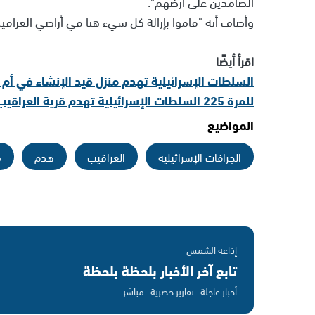
الصامدين على أرضهم".
وأضاف أنه "قاموا بإزالة كل شيء هنا في أراضي العراق
اقرأ أيضًا
السلطات الإسرائيلية تهدم منزل قيد الإنشاء في أم 
للمرة 225 السلطات الإسرائيلية تهدم قرية العراقيب
المواضيع
الجرافات الإسرائيلية
العراقيب
هدم
م
إذاعة الشمس
تابع آخر الأخبار بلحظة بلحظة
أخبار عاجلة · تقارير حصرية · مباشر