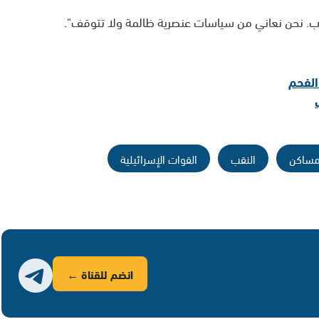
يب. نحن نعاني من سياسات عنصرية ظالمة ولا تتوقف".
الفحم
ساكن
النقب
القوات الإسرائيلية
انضم للقناة ←