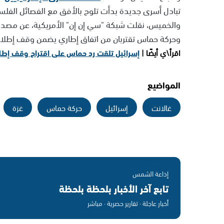
تبادل أسرى جديدة بدأت تلوح بالأفق مع الفصائل الفلس
والخميس، نقلت شبكة "سي إن إن" الأمريكية، عن مصدر إ
وحركة حماس تقتربان من اتفاق إطاري يضمن وقف إطلاق ا
اقرأ\ي أيضًا |
إسرائيل تلقت رد حماس على اقتراح وقف إطلا
المواضيع
غالانت
إسرائيل
حركة حماس
غزة
إذاعة الشمس
تابع آخر الأخبار بلحظة بلحظة
أخبار عاجلة · تقارير حصرية · مباشر