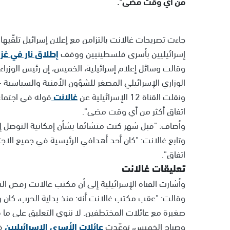
من أي وقت مضى".
جاءت تصريحات غالانت بالتزامن مع إعلان إسرائيل تلقّيها
إسرائيليين بأسرى فلسطينيين ووقف
إطلاق نار في غز
وقالت وسائل إعلام إسرائيلية، الخميس، إن رئيس الوزرا
الوزاري الإسرائيلي المصغر للشؤون الأمنية والسياسية 
ونقلت القناة 12 الإسرائيلية عن
غالانت
قوله في اجتماع 
اتفاق أكثر من أي وقت مضى".
وأضاف: "قبل شهر كنت متشائما بشأن إمكانية التوصل إلى
وتابع غالانت: "كان أحد أهدافي الرئيسية في جميع الا
اتفاق".
تعليقات غالانت
وأشارت القناة الإسرائيلية إلى أن مكتب غالانت رفض ال
وقالت: "عقب مكتب غالانت أنه: منذ بداية الحرب، كان
صغيرة مع عائلات المختطفين. لا ننوي التعليق على ما 
وصباح الخميس، توعّدت
عائلات الأسرى الإسرائيليين
في