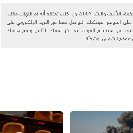
يتم الاستخدام المواد وفقًا للمادة 27 أ من قانون حقوق التأليف والنشر 2007، وإن كنت تعتقد أنه تم انتهاك حقك،
لى الموقع، فيمكنك التواصل معنا عبر البريد الإلكتروني على
info@ashams.c والطلب بالتوقف عن استخدام المواد، مع ذكر اسمك الكامل ورقم هاتفك
ى موقع الشمس. وشكرًا!