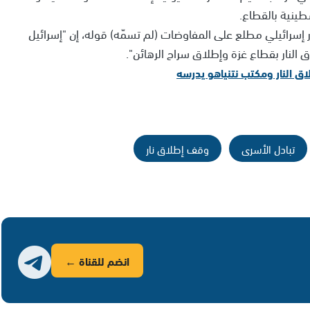
طينية بالقطاع.
سرائيلي مطلع على المفاوضات (لم تسمّه) قوله، إن "إسرائيل
لنار بقطاع غزة وإطلاق سراح الرهائن".
ق النار ومكتب نتنياهو يدرسه
تبادل الأسرى
وقف إطلاق نار
انضم للقناة ←