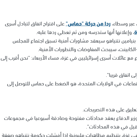
، عبر وسطاء،
ردا من حركة "حماس"
على اقتراح اتفاق لتبادل أسرى
ة
، وإعلانها أنها ستدرسه ومن ثم تعطي ردها عليه.
ء بنيامين نتنياهو سيعقد مشاورات أمنية تسبق اجتماع للمجلس
-الكابينت، سيبحث المفاوضات والتطورات الأمنية.
مع عائلات أسرى إسرائيليين في غزة، مساء الأربعاء: "نحن أقرب إلى
 اتفاق قريبا".
جتماعات في الولايات المتحدة، هو الضغط على حماس للتوصل إلى
تعليق على هذه التصريحات.
 وزير الدفاع يعقد محادثات مفتوحة وصادقة أسبوعيا في مجموعات
قيل في هذه المحادثات".
 غزة، بتنظيم مظاهرات مليونية إذا أفشلت حكومة نتنياهو صفقة