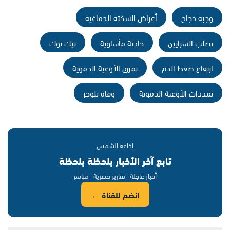
وجبة دجاج
أعراض السكتة الدماغية
تصلب الشرايين
حادثة مأساوية
تيك توك
ارتفاع ضغط الدم
تمزق الأوعية الدموية
تمددات الأوعية الدموية
وفاة بلوجر
إذاعة الشمس
تابع آخر الأخبار بلحظة بلحظة
أخبار عاجلة · تقارير حصرية · مباشر
انضم للقناة ←