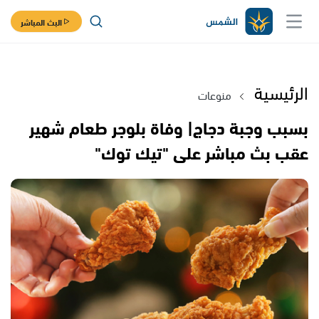
البث المباشر
الرئيسية
منوعات
بسبب وجبة دجاج| وفاة بلوجر طعام شهير
عقب بث مباشر على "تيك توك"