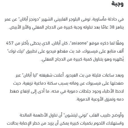
وجبة
في حادثة مأساوية، توفى البلوجر الفلبيني الشهير "دونجز أباتان" عن عمر
يناهز 38 عامًا بعد تناوله وجبة كبيرة من الدجاج المقلي والأرز الأبيض.
وفقًا لما ذكره موقع "asiaone"، كان أباتان، الذي يحظى بأكثر من 457
ألف متابع على فيسبوك، قد بث مقطع فيديو على تطبيق "تيك توك"
يُظهره وهو يتناول كمية كبيرة من الدجاج المقلي.
وبعد ساعات قليلة من بث الفيديو، أعلنت شقيقته "ليا أباتان" عبر
صفحتها على فيسبوك عن وفاته بسبب سكتة دماغية نزيفية، حيث
لاحظ الأطباء وجود جلطات دموية في مخه، ما أدى إلى ارتفاع ضغط
دمه وتمزق الأوعية الدموية.
وأوضح طبيب القلب "توني ليتشون" أن تناول الأطعمة المالحة
واستهلاك اللحوم بكميات كبيرة يمكن أن يزيد من خطر الإصابة بحالات