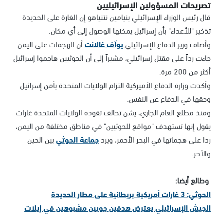
تصريحات المسؤولين الإسرائيليين
قال رئيس الوزراء الإسرائيلي بنيامين نتنياهو إن الغارة على الحديدة
تذكير "للأعداء" بأن إسرائيل يمكنها الوصول إلى أي مكان.
وأضاف وزير الدفاع الإسرائيلي
يوآف غالانت
أن الهجمات على اليمن
جاءت رداً على مقتل إسرائيلي، مشيراً إلى أن الحوثيين هاجموا إسرائيل
أكثر من 200 مرة.
وأكدت وزارة الدفاع الأميركية التزام الولايات المتحدة بأمن إسرائيل
وحقها في الدفاع عن النفس.
ومنذ مطلع العام الجاري، يشن تحالف تقوده الولايات المتحدة غارات
يقول إنها تستهدف "مواقع للحوثيين" في مناطق مختلفة من اليمن،
ردا على هجماتها في البحر الأحمر، ويرد
جماعة الحوثي
بين الحين
والأخر.
وطالع أيضا:
الحوثي: 3 غارات أمريكية بريطانية على مطار الحديدة
الجيش الإسرائيلي يعترض هدفين جويين مشبوهين في إيلات