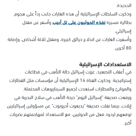
الحديدة.
وذكرت السلطات الإسرائيلية أن هذه الغارات جاءت رداً على هجوم
بطائرة مسيرة
نفذه الحوثيون على تل أبيب
وأسفر عن مقتل
إسرائيلي.
وأسفرت الغارات عن اندلاع حرائق كبيرة، ومقتل ثلاثة أشخاص، وإصابة
80 آخرين.
الاستعدادات الإسرائيلية
في أعقاب التصعيد، عززت إسرائيل حالة التأهب في قطاعات
إستراتيجية. وذكرت القناة 14 الإسرائيلية أن مؤسسات مثل القطارات
والموانئ والمطارات استعدت لجميع السيناريوهات المحتملة.
ورفعت صحيفة "إسرائيل اليوم" درجة التأهب في سلاح البحرية في
إيلات، بينما نقلت صحيفة "يديعوت أحرونوت" عن مسؤولين إسرائيليين
توقعهم لردود فعل من الحوثيين، مع الاستعداد لمهاجمتهم بضربات
أكبر.