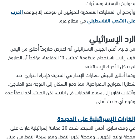
بصواريخ باليستية ومسيّرات.
وأوضح أن العمليات العسكرية للحوثيين لن تتوقف إلا بتوقف
الحرب
على الشعب الفلسطيني
في قطاع غزة.
الرد الإسرائيلي
من جانبه، أعلن الجيش الإسرائيلي أنه اعترض صاروخاً أُطلق من اليمن
قرب إيلات باستخدام منظومة "حيتس 3" الدفاعية، مؤكداً أن الصاروخ
لم يدخل الأجواء الإسرائيلية.
وكما أطلق الجيش صفارات الإنذار في المدينة كإجراء احترازي، ضد
شظايا الصواريخ الاعتراضية، مما دفع السكان إلى التوجه نحو الملاجئ.
وأشارت تقارير إلى سماع انفجارات في إيلات، لكن الجيش أكد لاحقاً عدم
وقوع أي حادث أمني.
الغارات الإسرائيلية على الحديدة
في وقت سابق، أمس السبت، شنت 20 مقاتلة إسرائيلية غارات على
محطة توليد الكهرباء، ومحطة تكرير النفط، ومقر شركة النفط في ميناء