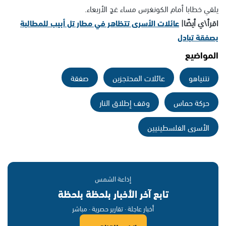
يلقي خطابا أمام الكونغرس مساء غدٍ الأربعاء.
اقرأ\ي أيضًا|
عائلات الأسرى تتظاهر في مطار تل أبيب للمطالبة
بصفقة تبادل
المواضيع
نتنياهو
عائلات المحتجزين
صفقة
حركة حماس
وقف إطلاق النار
الأسرى الفلسطينيين
إذاعة الشمس
تابع آخر الأخبار بلحظة بلحظة
أخبار عاجلة · تقارير حصرية · مباشر