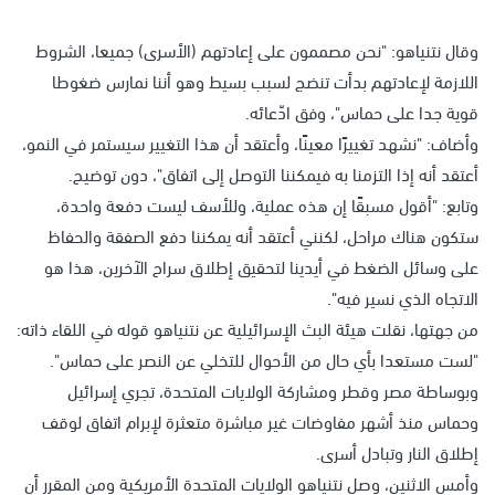
وقال نتنياهو: "نحن مصممون على إعادتهم (الأسرى) جميعا، الشروط
اللازمة لإعادتهم بدأت تنضج لسبب بسيط وهو أننا نمارس ضغوطا
قوية جدا على حماس"، وفق ادّعائه.
وأضاف: "نشهد تغييرًا معينًا، وأعتقد أن هذا التغيير سيستمر في النمو،
أعتقد أنه إذا التزمنا به فيمكننا التوصل إلى اتفاق"، دون توضيح.
وتابع: "أقول مسبقًا إن هذه عملية، وللأسف ليست دفعة واحدة،
ستكون هناك مراحل، لكنني أعتقد أنه يمكننا دفع الصفقة والحفاظ
على وسائل الضغط في أيدينا لتحقيق إطلاق سراح الآخرين، هذا هو
الاتجاه الذي نسير فيه".
من جهتها، نقلت هيئة البث الإسرائيلية عن نتنياهو قوله في اللقاء ذاته:
"لست مستعدا بأي حال من الأحوال للتخلي عن النصر على حماس".
وبوساطة مصر وقطر ومشاركة الولايات المتحدة، تجري إسرائيل
وحماس منذ أشهر مفاوضات غير مباشرة متعثرة لإبرام اتفاق لوقف
إطلاق النار وتبادل أسرى.
وأمس الاثنين، وصل نتنياهو الولايات المتحدة الأمريكية ومن المقرر أن