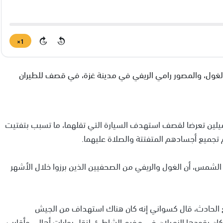
1×
15
15
 الغول، والمصور رامي الريفي في مدينة غزة، في قصف للطيران
يلين تعرضا لقصف استهدف السيارة التي تقلهما، ما تسبب بتفتيت
جميع أجسادهم المتفتتة والصلاة عليهما.
الشمس، أن الغول والريفي من الصحفيين الذين برزوا خلال الأشهر
قع الحادث، قال كسواني إنه كان هناك استهداف من الجيش
ي كان يقودها الزميلان في مخيم الشاطئ، لنقل روايات أهالي وأقارب