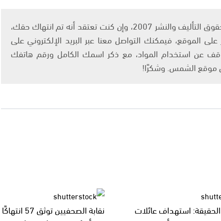
يتم الاستخدام المواد وفقًا للمادة 27 أ من قانون حقوق التأليف والنشر 2007، وإن كنت تعتقد أنه تم انتهاك حقك،
لى الموقع، فيمكنك التواصل معنا عبر البريد الإلكتروني على
info@ashams.c والطلب بالتوقف عن استخدام المواد، مع ذكر اسمك الكامل ورقم هاتفك
ى موقع الشمس. وشكرًا!
لحقيقة: استهداف عائلات
نقابة الصحفيين توثق 7