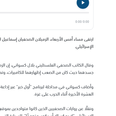
0:00
/
0:00
ارتقى مساء أمس الأربعاء، الزميلان الصحفيان إسماعيل
الإسرائيلي.
وقال الكاتب الصحفي الفلسطيني بلال كسواني، إن الزم
جسدهما حيث كان من الصعب إظهارهما للكاميرات، وتم ت
وأضاف كسواني في مداخلة لبرنامج "أول خبر" عبر إذاعة 
العشرة الأخيرة أثناء الحرب على غزة.
ونقلًا عن روايات الصحفيين الذين كانوا متواجدين بمو
الإسرائيلي "لا يمكن إلا أن يكون متعمدًا"، للسيارة الت