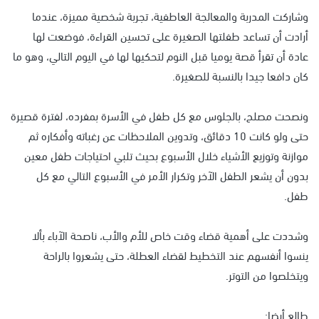
وشاركت المدربة والمعالجة العاطفية، تجربة شخصية مميزة، عندما
أرادت أن تساعد طفلتها الصغيرة على تحسين القراءة، فوضعت لها
عادة أن تقرأ قصة يوميا قبل النوم لتحكيها لها في اليوم التالي، وهو ما
كان دافعا جيدا بالنسبة للصغيرة.
ونصحت مصلح، بالجلوس مع كل طفل في الأسرة بمفرده، لفترة قصيرة
حتى ولو كانت 10 دقائق، وتدوين الملاحظات عن رغباته وأفكاره ثم
موازنة وتوزيع الأشياء خلال الأسبوع بحيث تلبي احتياجات طفل معين
بدون أن يشعر الطفل الآخر وتكرار الأمر في الأسبوع التالي مع كل
طفل.
وشددت على أهمية قضاء وقت خاص للأم والأب، ناصحة الآباء بألا
ينسوا أنفسهم عند التخطيط لقضاء العطلة، حتى يشعروا بالراحة
ويتخلصوا من التوتر.
طالع أيضا: