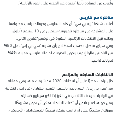
وأعرب عن اعتقاده بأنها "بعيدة عن القدرة على الفوز بالرئاسة".
مناظرة مع هاريس
أعلنت شبكة "إيه بي سي" أن كامالا هاريس ودونالد ترامب قد وافقا
على المشاركة في مناظرة تلفزيونية ستجرى في 10 سبتمبر/أيلول،
وذلك قبل الانتخابات الرئاسية المقررة في نوفمبر/تشرين الثاني.
وفي سياق متصل، بحسب استطلاع رأي نشرته "سي بي إس"، فإن
50%
من الناخبين قالوا إنهم يريدون التصويت لكامالا هاريس، مقارنة بـ
49%
لدونالد ترامب.
الانتخابات السابقة والمزاعم
ظل ترامب مصرًا على أن انتخابات 2020 قد سُرقت منه، وفي مقابلة
مع "سي بي إس"، اتهم بايدن بالسعي لتعيين حلفاء له في لجان انتخابية
في الولايات بهدف التلاعب في الفرز إذا تكرر سيناريو خسارته.
ومن جهته، اعتبر بايدن أن "حبك للبلاد لا يمكن أن يكون مشروطًا
بفوزك"، مشددًا على أن ترامب يشكل تهديدًا للديمقراطية الأمريكية.