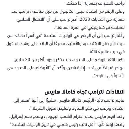
ترامب للاعتراف بخسارته إذا حدثت.
وعلى الرغم من اقتحام مبنى الكابيتول من قبل مناصري ترامب بعد
خسارته في انتخابات 2020، أصر ترامب على أن "الانتقال السلمي
للسلطة تم كما ينبغي في المرة السابقة".
وأشار ترامب إلى أن الوضع في الولايات المتحدة "في أسوأ حالاته" من
حيث الأوضاع الاقتصادية والأمنية، مضيفًا أن البلاد على وشك الدخول
في حرب عالمية ثالثة.
وكما انتقد الوضع على الحدود، حيث ذكر وجود أكثر من 20 مليون
مهاجر غير نظامي تحت إدارة بايدن، وأكد أن "الأوضاع على الحدود هي
الأسوأ في التاريخ".
انتقادات لترامب تجاه كامالا هاريس
هاجم ترامب نائبة الرئيس كامالا هاريس، مشيرًا إلى أنها "تفتقر إلى
الكفاءة وترغب في فتح الحدود وتقليص تمويل الشرطة".
وكما اتهم هاريس بعدم احترام الشعب اليهودي وعدم دعم إسرائيل،
واصفًا إياها بأنها "أقل نائب رئيس شعبي في تاريخ الولايات المتحدة"