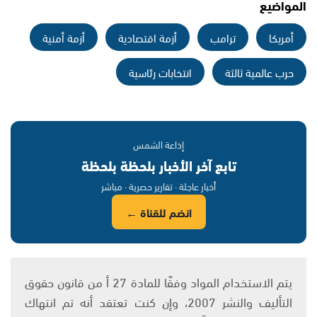
المواضيع
أمريكا
ترامب
أزمة اقتصادية
أزمة أمنية
حرب عالمية ثالثة
انتخابات رئاسية
إذاعة الشمس
تابع آخر الأخبار بلحظة بلحظة
أخبار عاجلة · تقارير حصرية · مباشر
انضم للقناة ←
يتم الاستخدام المواد وفقًا للمادة 27 أ من قانون حقوق
التأليف والنشر 2007، وإن كنت تعتقد أنه تم انتهاك