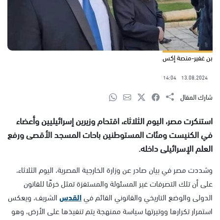
بن غفير-منصة إكس
14:04
13.08.2024
شارك المقال
استنكرت مصر، اليوم الثلاثاء، اقتحام وزيرين إسرائيليين وأعضاء
في الكنيست ومئات المستوطنين باحات المسجد الأقصى ورفع
العلم الإسرائيلى داخله.
وشددت مصر في بيان صادر عن وزارة الخارجية المصرية، اليوم الثلاثاء،
على أن تلك التصرفات غير المسئولة والمستفزة تمثل خرقًا للقانون
الدولى والوضع التاريخي والقانوني القائم في
القدس
الشريف، ويعكس
استمرار تكرارها ووتيرتها سياسة ممنهجة يتم تنفيذها على الأرض، وهو