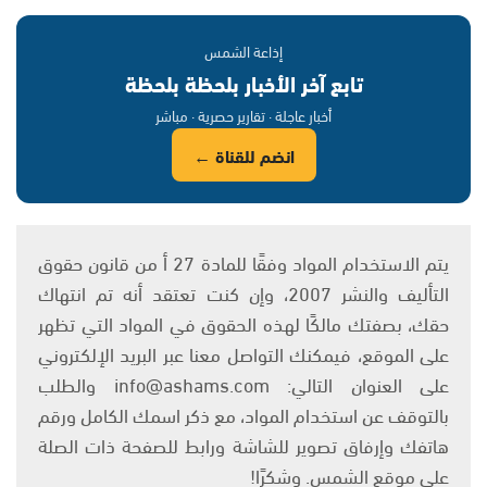
إذاعة الشمس
تابع آخر الأخبار بلحظة بلحظة
أخبار عاجلة · تقارير حصرية · مباشر
انضم للقناة ←
يتم الاستخدام المواد وفقًا للمادة 27 أ من قانون حقوق
التأليف والنشر 2007، وإن كنت تعتقد أنه تم انتهاك
حقك، بصفتك مالكًا لهذه الحقوق في المواد التي تظهر
على الموقع، فيمكنك التواصل معنا عبر البريد الإلكتروني
على العنوان التالي: info@ashams.com والطلب
بالتوقف عن استخدام المواد، مع ذكر اسمك الكامل ورقم
هاتفك وإرفاق تصوير للشاشة ورابط للصفحة ذات الصلة
على موقع الشمس. وشكرًا!