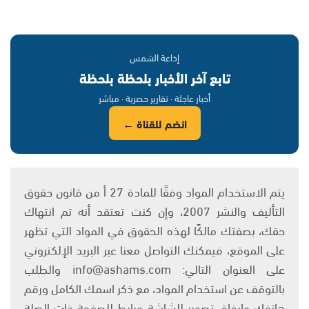
إذاعة الشمس
تابع آخر الأخبار بلحظة بلحظة
أخبار عاجلة · تقارير حصرية · مباشر
انضم للقناة ←
يتم الاستخدام المواد وفقًا للمادة 27 أ من قانون حقوق
التأليف والنشر 2007، وإن كنت تعتقد أنه تم انتهاك
حقك، بصفتك مالكًا لهذه الحقوق في المواد التي تظهر
على الموقع، فيمكنك التواصل معنا عبر البريد الإلكتروني
على العنوان التالي: info@ashams.com والطلب
بالتوقف عن استخدام المواد، مع ذكر اسمك الكامل ورقم
هاتفك وإرفاق تصوير للشاشة ورابط للصفحة ذات الصلة