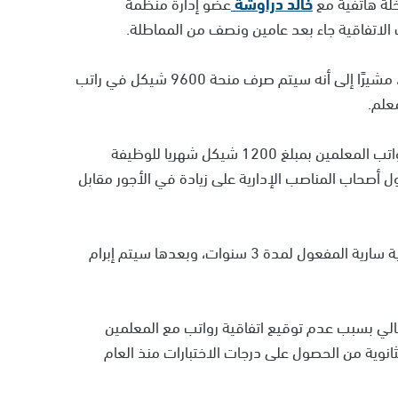
خلة هاتفية مع
خالد دراوشة
عضو إدارة منظمة
ك الاتفاقية جاء بعد عامين ونصف من المماطلة.
وأكد أنه لن يتم خصم أيام الإضراب في بداية شهر أيلول، مشيرًا إلى أنه سيتم صرف منحة 9600 شيكل في راتب
علم.
وأضاف أنه بداية من راتب شهر سبتمبر الحالي، سترفع رواتب المعلمين بمبلغ 1200 شيكل شهريا للوظيفة
 أصحاب المناصب الإدارية على زيادة في الأجور مقابل
واختتم خالد دراوشة حديثه بالإشارة إلى أن هذه الاتفاقية سارية المفعول لمدة 3 سنوات، وبعدها سيتم إبرام
الي بسبب عدم توقيع اتفاقية رواتب مع المعلمين
انوية من الحصول على درجات الاختبارات منذ العام