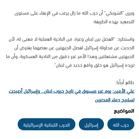
ويرى "الشوبكي" أن حزب الله ما زال يرغب في الإبقاء على مستوى
التصعيد بهذه الطريقة.
واستطرد: "الفصل بين لبنان وغزة، من الناحية العملية لا معنى له، لأن
الحديث عن محاولة إسرائيل لفصل الجبهتين عن بعضهما يفترض أن
الجبهتين مشتعلتين وهذا الأمر غير دقيق من الناحية العسكرية، وأن ما
تريده إسرائيل هو خلق واقع جديد في لبنان".
طالع أيضًا:
علي الأمين: يوم غير مسبوق في تاريخ حروب لبنان.. وإسرائيل أصبحت
تستبيح دماء المدنيين
المواضيع
حزب الله
إسرائيل
الحرب اللبنانية الإسرائيلية