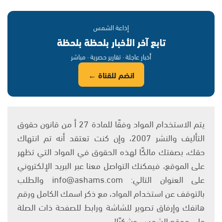
إذاعة الشمس
تابع آخر الأخبار بلحظة بلحظة
أخبار عاجلة · تقارير حصرية · مباشر
انضم للقناة ←
يتم الاستخدام المواد وفقًا للمادة 27 أ من قانون حقوق
التأليف والنشر 2007، وإن كنت تعتقد أنه تم انتهاك
حقك، بصفتك مالكًا لهذه الحقوق في المواد التي تظهر
على الموقع، فيمكنك التواصل معنا عبر البريد الإلكتروني
على العنوان التالي: info@ashams.com والطلب
بالتوقف عن استخدام المواد، مع ذكر اسمك الكامل ورقم
هاتفك وإرفاق تصوير للشاشة ورابط للصفحة ذات الصلة
على موقع الشمس. وشكرًا!