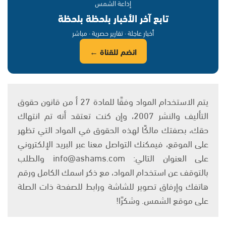
إذاعة الشمس
تابع آخر الأخبار بلحظة بلحظة
أخبار عاجلة · تقارير حصرية · مباشر
انضم للقناة ←
يتم الاستخدام المواد وفقًا للمادة 27 أ من قانون حقوق
التأليف والنشر 2007، وإن كنت تعتقد أنه تم انتهاك
حقك، بصفتك مالكًا لهذه الحقوق في المواد التي تظهر
على الموقع، فيمكنك التواصل معنا عبر البريد الإلكتروني
على العنوان التالي: info@ashams.com والطلب
بالتوقف عن استخدام المواد، مع ذكر اسمك الكامل ورقم
هاتفك وإرفاق تصوير للشاشة ورابط للصفحة ذات الصلة
على موقع الشمس. وشكرًا!