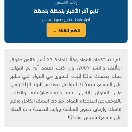
إذاعة الشمس
تابع آخر الأخبار بلحظة بلحظة
أخبار عاجلة · تقارير حصرية · مباشر
انضم للقناة ←
يتم الاستخدام المواد وفقًا للمادة 27 أ من قانون حقوق
التأليف والنشر 2007، وإن كنت تعتقد أنه تم انتهاك
حقك، بصفتك مالكًا لهذه الحقوق في المواد التي تظهر
على الموقع، فيمكنك التواصل معنا عبر البريد الإلكتروني
على العنوان التالي: info@ashams.com والطلب
بالتوقف عن استخدام المواد، مع ذكر اسمك الكامل ورقم
هاتفك وإرفاق تصوير للشاشة ورابط للصفحة ذات الصلة
على موقع الشمس. وشكرًا!