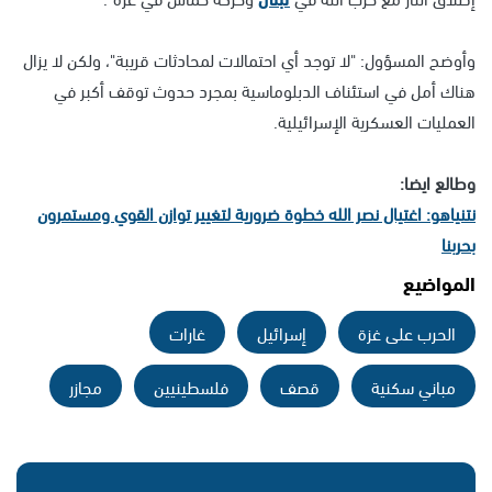
وأوضح المسؤول: "لا توجد أي احتمالات لمحادثات قريبة"، ولكن لا يزال
هناك أمل في استئناف الدبلوماسية بمجرد حدوث توقف أكبر في
العمليات العسكرية الإسرائيلية.
وطالع ايضا:
نتنياهو: اغتيال نصر الله خطوة ضرورية لتغيير توازن القوي ومستمرون
بحربنا
المواضيع
الحرب على غزة
إسرائيل
غارات
مباني سكنية
قصف
فلسطينيين
مجازر