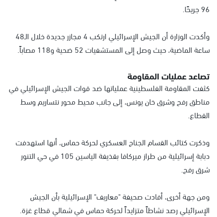
96 جريحًا.
وأكدت الوزارة أن الجيش الإسرائيلي ارتكب 4 مجازر جديدة خلال الـ48
ساعة الماضية، حيث وصل إلى المستشفيات 52 ضحية و118 مصاباً.
تصاعد عمليات المقاومة
كثفت المقاومة الفلسطينية عملياتها ضد قوات الجيش الإسرائيلي في
مناطق رفح وشرق خان يونس، إلى جانب محيط محور نتساريم وسط
القطاع.
وذكرت كتائب القسام الجناح العسكري لحركة حماس، أنها استهدفت
دبابة إسرائيلية من طراز ميركافا بقذيفة الياسين 105 في حي التنور
شرق رفح.
ومن جهة أخرى، أفادت صحيفة "معاريف" الإسرائيلية بأن الجيش
الإسرائيلي رصد نشاطاً متزايداً لحركة حماس في شمالي قطاع غزة.