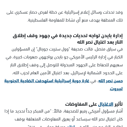
وقد تحدثت وسائل إعلام إسرائيلية عن خطة لفرض حصار عسكري على
تلك المنطقة بهدف منع أي نشاط للمقاومة الفلسطينية.
إدارة بايدن تواجه تحديات جديدة في جهود وقف إطلاق
النار بعد اغتيال نصر الله
في سياق متصل، قالت صحيفة "وول ستريت جورنال" إن المسؤولين
الكبار في إدارة الرئيس الأمريكي جو بايدن يواجهون صعوبات كبيرة، في
سعيهم للحفاظ على الجهود المبذولة للتوصل إلى وقف إطلاق النار
على الحدود الشمالية لإسرائيل، بعد اغتيال الأمين العام لحزب الله،
حسن نصر الله
، في
غارة جوية إسرائيلية استهدفت الضاحية الجنوبية
لبيروت
.
تأثير
الاغتيال
على المفاوضات
أشار مسؤول أمريكي رفيع للصحيفة، قائلاً: "من المبكر جداً تحديد ما إذا
كان اغتيال نصر الله سيساعد أو يعيق المفاوضات المتعلقة بوقف
إطلاق النار مع حزب الله في
لبنان
وحركة حماس في غزة".