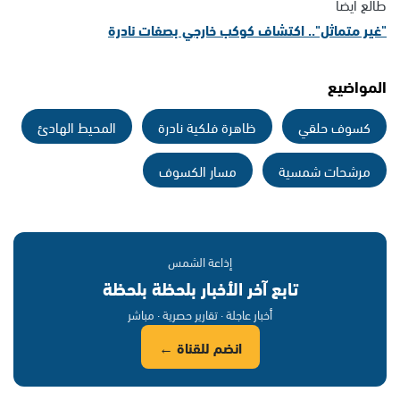
طالع أيضًا
"غير متماثل".. اكتشاف كوكب خارجي بصفات نادرة
المواضيع
كسوف حلقي
ظاهرة فلكية نادرة
المحيط الهادئ
مرشحات شمسية
مسار الكسوف
إذاعة الشمس
تابع آخر الأخبار بلحظة بلحظة
أخبار عاجلة · تقارير حصرية · مباشر
انضم للقناة ←