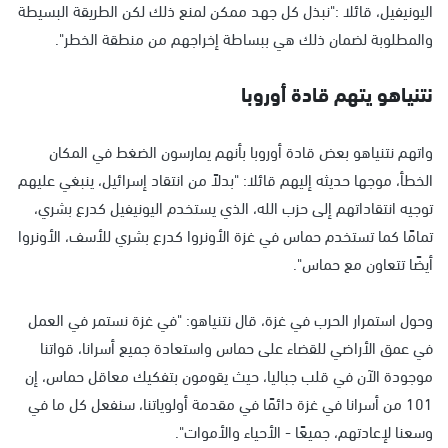
اليونيفيل، قائلا :"نبذل كل جهد ممكن لمنع ذلك لكن الطريقة البسيطة
والمطلوبة لضمان ذلك هي ببساطة إخراجهم من منطقة الخطر".
نتنياهو يتهم قادة أوروبا
واتهم نتنياهو بعض قادة أوروبا بأنهم يمارسون الضغط في المكان
الخطأ، موجها حديثه إليهم قائلا: "بدلاً من انتقاد إسرائيل، ينبغي عليهم
توجيه انتقاداتهم إلى حزب الله، الذي يستخدم اليونيفيل كدرع بشري،
تمامًا كما تستخدم حماس في غزة الأونروا كدرع بشري للأسف، الأونروا
أيضًا تتعاون مع حماس".
وحول استمرار الحرب في غزة، قال نتنياهو: "في غزة نستمر في العمل
في عمق الأراضي للقضاء على حماس واستعادة جميع أسرانا، قواتنا
موجودة الآن في قلب جباليا، حيث يقومون بتفكيك معاقل حماس، إن
101 من أسرانا في غزة دائمًا في مقدمة أولوياتنا، سنفعل كل ما في
وسعنا لإعادتهم، جميعًا - الأحياء والأموات".