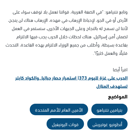
وتابع نتنياهو: "في الضفة الغربية، قواتنا تعمل بلا توقف سواء على
الأرض أو في الجو، لإحباط الإرهاب في مهده، الإرهاب هناك لن ينجح،
لأننا لن نسمح له بالنجاح وعلى الجبهات الأخرى، سنستمر في العمل
لضمان أمن إسرائيل، هناك لحظات خلال الحرب يجب فيها الالتزام
بقاعدة بسيطة، وأطلب من جميع الوزراء الالتزام بهذه القاعدة، التحدث
قليلًا والعمل كثيرًا".
اقرأ أيضا
الحرب على غزة لليوم 373| استمرار حصار جباليا..والكواد كابتر
تستهدف المنازل
المواضيع
بنيامين نتنياهو
الأمين العام للأمم المتحدة
أنطونيو غوتيريش
قوات اليونيفيل