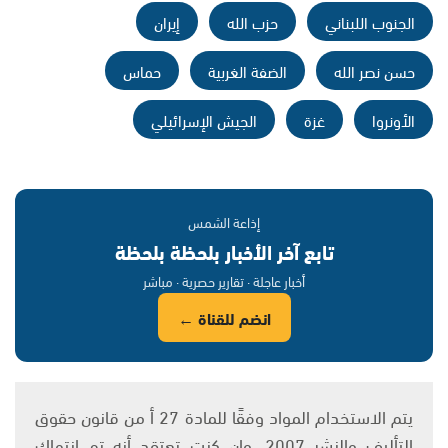
الجنوب اللبناني
حزب الله
إيران
حسن نصر الله
الضفة الغربية
حماس
الأونروا
غزة
الجيش الإسرائيلي
إذاعة الشمس
تابع آخر الأخبار بلحظة بلحظة
أخبار عاجلة · تقارير حصرية · مباشر
انضم للقناة ←
يتم الاستخدام المواد وفقًا للمادة 27 أ من قانون حقوق
التأليف والنشر 2007، وإن كنت تعتقد أنه تم انتهاك