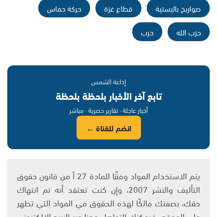
صواريخ باليستية
قطاع غزة
حركة حماس
حزب الله
حرب
إذاعة الشمس
تابع آخر الأخبار بلحظة بلحظة
أخبار عاجلة · تقارير حصرية · مباشر
انضم للقناة ←
يتم الاستخدام المواد وفقًا للمادة 27 أ من قانون حقوق
التأليف والنشر 2007، وإن كنت تعتقد أنه تم انتهاك
حقك، بصفتك مالكًا لهذه الحقوق في المواد التي تظهر
على الموقع، فيمكنك التواصل معنا عبر البريد الإلكتروني