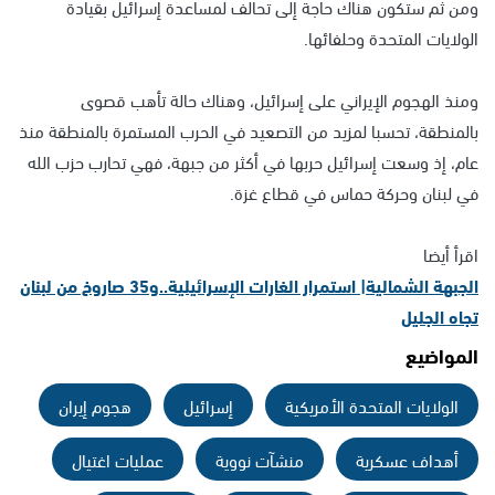
ومن ثم ستكون هناك حاجة إلى تحالف لمساعدة إسرائيل بقيادة
الولايات المتحدة وحلفائها.
ومنذ الهجوم الإيراني على إسرائيل، وهناك حالة تأهب قصوى
بالمنطقة، تحسبا لمزيد من التصعيد في الحرب المستمرة بالمنطقة منذ
عام، إذ وسعت إسرائيل حربها في أكثر من جبهة، فهي تحارب حزب الله
في لبنان وحركة حماس في قطاع غزة.
اقرأ أيضا
الجبهة الشمالية| استمرار الغارات الإسرائيلية..و35 صاروخ من لبنان
تجاه الجليل
المواضيع
الولايات المتحدة الأمريكية
إسرائيل
هجوم إيران
أهداف عسكرية
منشآت نووية
عمليات اغتيال