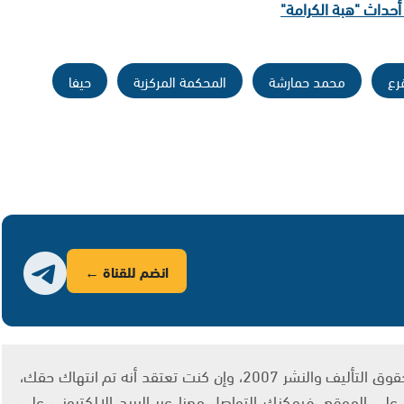
أحداث "هبة الكرامة"
رع
محمد حمارشة
المحكمة المركزية
حيفا
انضم للقناة ←
يتم الاستخدام المواد وفقًا للمادة 27 أ من قانون حقوق التأليف والنشر 2007، وإن كنت تعتقد أنه تم انتهاك حقك،
لى الموقع، فيمكنك التواصل معنا عبر البريد الإلكتروني على