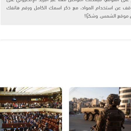
info@ashams.c والطلب بالتوقف عن استخدام المواد، مع ذكر اسمك الكامل ورقم هاتفك
ى موقع الشمس. وشكرًا!