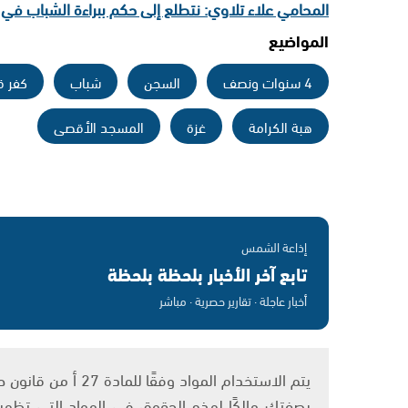
المحامي علاء تلاوي: نتطلع إلى حكم ببراءة الشباب في 
المواضيع
4 سنوات ونصف
السجن
شباب
كفر ق
هبة الكرامة
غزة
المسجد الأقصى
إذاعة الشمس
تابع آخر الأخبار بلحظة بلحظة
أخبار عاجلة · تقارير حصرية · مباشر
بصفتك مالكًا لهذه الحقوق في المواد التي تظهر ع