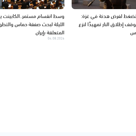
ضغط لفرض هدنة في غزة:
وسط انقسام مستمر..الكابينت ي
قف إطلاق النار تمهيدًا لنزع
الليلة لبحث صفقة حماس والتطو
اس
المتعلقة بإيران
04.08.2026