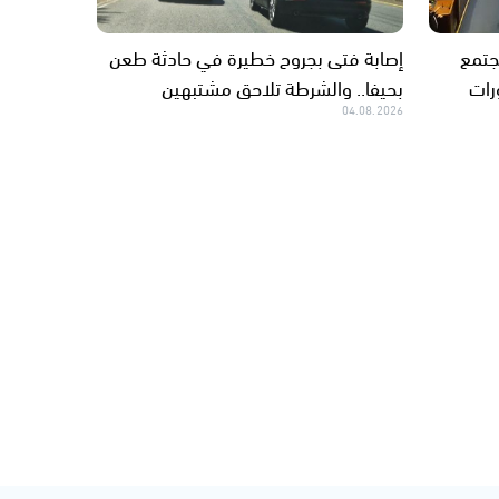
جتمع
إصابة فتى بجروح خطيرة في حادثة طعن
رات
بحيفا.. والشرطة تلاحق مشتبهين
04.08.2026