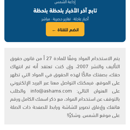
إذاعة الشمس
تابع آخر الأخبار بلحظة بلحظة
أخبار عاجلة · تقارير حصرية · مباشر
انضم للقناة ←
يتم الاستخدام المواد وفقًا للمادة 27 أ من قانون حقوق
التأليف والنشر 2007، وإن كنت تعتقد أنه تم انتهاك
حقك، بصفتك مالكًا لهذه الحقوق في المواد التي تظهر
على الموقع، فيمكنك التواصل معنا عبر البريد الإلكتروني
على العنوان التالي: info@ashams.com والطلب
بالتوقف عن استخدام المواد، مع ذكر اسمك الكامل ورقم
هاتفك وإرفاق تصوير للشاشة ورابط للصفحة ذات الصلة
على موقع الشمس. وشكرًا!