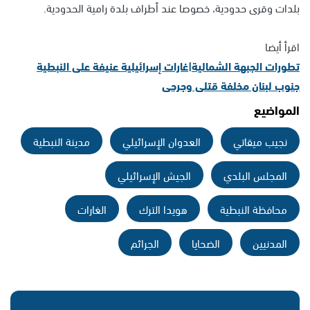
بلدات وقرى حدودية، خصوصا عند أطراف بلدة رامية الحدودية.
اقرأ أيضا
تطورات الجبهة الشمالية|غارات إسرائيلية عنيفة على النبطية
جنوب لبنان مخلفة قتلى وجرحى
المواضيع
نجيب ميقاتي
العدوان الإسرائيلي
مدينة النبطية
المجلس البلدي
الجيش الإسرائيلي
محافظة النبطية
هويدا الترك
الغارات
المدنيين
الضحايا
الجرائم