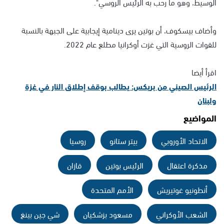
الوسيط، وهو ما رحب به الرئيس الروسي".
وأضاف بيسكوف، أن بوتين يرى دينامية إيجابية على الجبهة بالنسبة
للقوات الروسية التي غزت أوكرانيا مطلع عام 2022.
اقرأ أيضا
الرئيس الصيني من بريكس: يطالب بوقف إطلاق النار في غزة
ولبنان
المواضيع
الاتحاد الأوروبي
بيتر ستانو
روسيا
مذكرة اعتقال
الرئيس بوتين
قازان
أنطونيو غوتيريش
الأمم المتحدة
الشعب الأوكراني
مسعود بزشكيان
شي جين بينغ