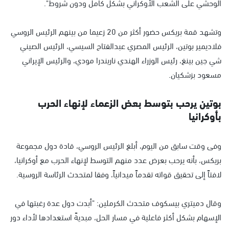
الوحشي على الشعب الأوكراني بشكل كامل ودون شروط".
وتشهد قمة بريكس حضور أكثر من 20 زعيما من بينهم الرئيس الروسي
فلاديمير بوتين، الرئيس المصري عبدالفتاح السيسي، الرئيس الصيني
شي جين بينغ، رئيس الوزراء الهندي ناريندرا مودي، والرئيس الإيراني
مسعود بزشكيان.
بوتين يرحب بتوسط بعض الزعماء لإنهاء الحرب
بأوكرانيا
وفى وقت سابق من اليوم، أبلغ الرئيس الروسي، قادة دول مجموعة
بريكس، بأنه يرحب بعرض عدد منهم التوسط لإنهاء الحرب مع أوكرانيا،
لافتاً إلى تحقيق قواته تقدماً ميدانياً، وفقا لمتحدث الرئاسة الروسية.
وقال دميتري بيسكوف متحدث الكرملين: "أبدت دول عدة رغبتها في
الإسهام بشكل أكثر فاعلية في مسار الحل، مبديةً استعدادها لأداء دور