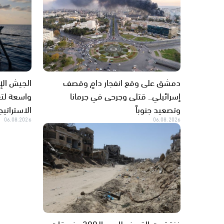
دمشق على وقع انفجار دامٍ وقصف
الجيش الإ
إسرائيلي.. قتلى وجرحى في جرمانا
واسعة لتع
وتصعيد جنوباً
الاستراتيج
06.08.2026
06.08.2026
غزة تحت القصف لليوم الـ299.. خروقات