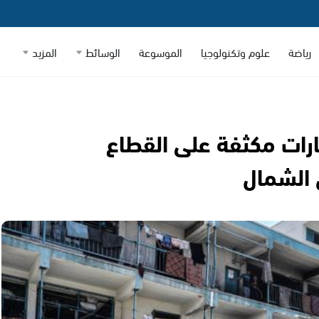
رياضة
علوم وتكنولوجيا
الموسوعة
الوسائط
المزيد
على غزة لليوم 386| غارات مكثفة على القطاع
الشمال