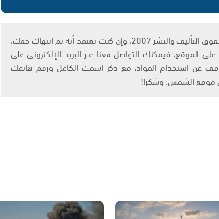
يتم الاستخدام المواد وفقًا للمادة 27 أ من قانون حقوق التأليف والنشر 2007، وإن كنت تعتقد أنه تم انتهاك حقك،
لى الموقع، فيمكنك التواصل معنا عبر البريد الإلكتروني على
info@ashams.c والطلب بالتوقف عن استخدام المواد، مع ذكر اسمك الكامل ورقم هاتفك
ى موقع الشمس. وشكرًا!