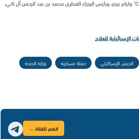
"الموساد" ديفيد برنيع الدوحة يوم الأحد للقاء رئيس "CIA" وليام بيرنز، ورئيس الوزراء القطري محمد بن عبد الرحمن آل ثاني،
 الإسرائيلية للعلاج
الجيش الإسرائيلي
حملة عسكرية
وزارة الصحة
انضم للقناة ←