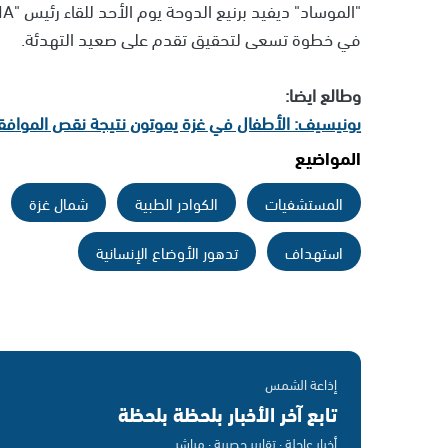
في خطوة تسعى لتحقيق تقدم على صعيد التهدئة.
وطالع ايضا:
يونيسيف: الأطفال في غزة يموتون نتيجة نقص الموافقات
المواضيع
المستشفيات
الكوادر الطبية
شمال غزة
استهداف
تدهور الأوضاع الإنسانية
إذاعة الشمس
تابع آخر الأخبار بلحظة بلحظة
أخبار عاجلة · تقارير حصرية · مباشر