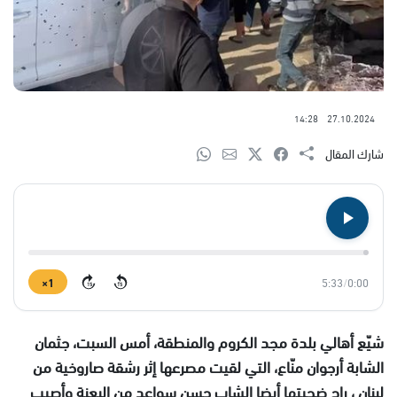
14:28
27.10.2024
شارك المقال
1×
5:33
/
0:00
15
15
شيّع أهالي بلدة مجد الكروم والمنطقة، أمس السبت، جثمان
الشابة أرجوان منّاع، التي لقيت مصرعها إثر رشقة صاروخية من
لبنان ، راح ضحيتها أيضا الشاب حسن سواعد من البعنة وأصيب