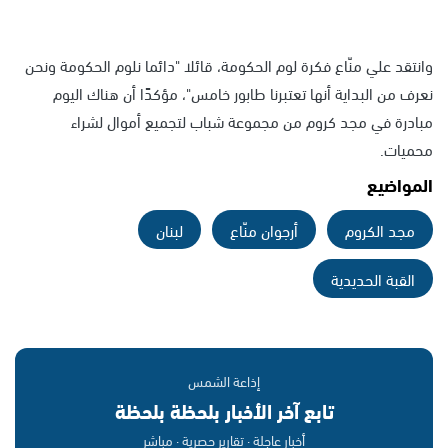
وانتقد علي منّاع فكرة لوم الحكومة، قائلا "دائما نلوم الحكومة ونحن
نعرف من البداية أنها تعتبرنا طابور خامس"، مؤكدًا أن هناك اليوم
مبادرة في مجد كروم من مجموعة شباب لتجميع أموال لشراء
محميات.
المواضيع
مجد الكروم
أرجوان منّاع
لبنان
القبة الحديدية
إذاعة الشمس
تابع آخر الأخبار بلحظة بلحظة
أخبار عاجلة · تقارير حصرية · مباشر