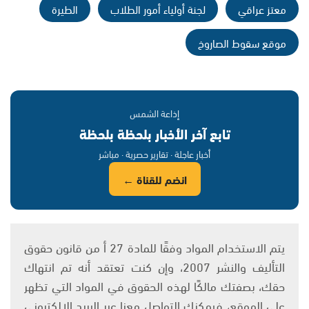
معتز عراقي
لجنة أولياء أمور الطلاب
الطيرة
موقع سقوط الصاروخ
إذاعة الشمس
تابع آخر الأخبار بلحظة بلحظة
أخبار عاجلة · تقارير حصرية · مباشر
انضم للقناة ←
يتم الاستخدام المواد وفقًا للمادة 27 أ من قانون حقوق
التأليف والنشر 2007، وإن كنت تعتقد أنه تم انتهاك
حقك، بصفتك مالكًا لهذه الحقوق في المواد التي تظهر
على الموقع، فيمكنك التواصل معنا عبر البريد الإلكتروني