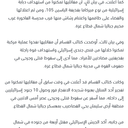
كما أعلنت، في بيان ثانٍ، أن مقاتليها تمكنوا من استهداف دبابة
إسرائيلية من نوع ميركافا بقذيفة الياسين 105، ومن ثم اعتلائها
والقضاء على طاقمها واغتنام رشاش منها قرب مدرسة الفاخورة غرب
مخيم جباليا شمال قطاع غزة.
وفي بيان ثالث، أوضحت كتائب القسام أن مقاتليها نفذوا عملية مركبة
تمكنوا خلالها من قنص جندي إسرائيلي واستهداف قوة راجلة
بقذيفتين مضادتين للأفراد، مما أدى إلى سقوط قتلى وجرحى في
صفوف القوة في مدينة جباليا شمال قطاع غزة.
وكانت كتائب القسام قد أعلنت في وقت سابق أن مقاتليها تمكنوا من
تفجير أحد المنازل بعبوة شديدة الانفجار فور وصول 10 جنود إسرائيليين
إلى داخله، مما أسفر عن سقوط قتلى وجرحى عصر أمس الاثنين في
منطقة أرض سليمان بحي القصاصيب بمعسكر جباليا شمال القطاع.
من جانبه، أكد الجيش الإسرائيلي مقتل أربعة من جنوده في شمال