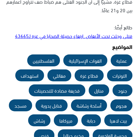
قطاع غزة، مشيرًا إلى أن الجنود القتلى هم ضباط صف تتراوح أعمارهم
بين 20 و21 عامًا.
طالع أيضًا:
قتلى وجثث تحت الأنقاض..ارتفاع حصيلة الضحايا في غزة لـ43665
المواضيع
عملية
القوات الإسرائيلية
الفلسطنيين
التوترات
قطاع غزة
مقاتلي
استهداف
جنود
منازل
قذيفة مضادة للتحصينات
هجوم
أسلحة رشاشة
قنابل يدوية
مسجد
بيت لاهيا
دبابة
ميركافا
رشاش
مدرسة الفاخورة
مخيم جباليا
قنص