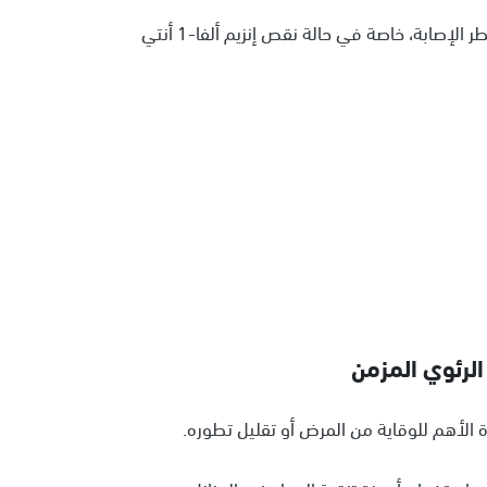
4- العوامل الوراثية: وجود تاريخ عائلي للمرض يزيد من خطر الإصابة، خاصة في حالة نقص إنزيم ألفا-1 أنتي
الرئوي المزمن