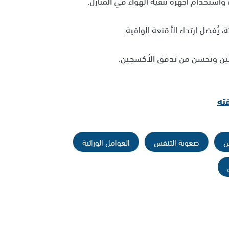
ته
ن
صعوبة التنفس
العوامل الوراثية