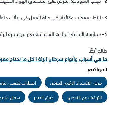
2- تجنب الملوثات: الحرص على استنشاق الهواء النظيف واستخدام أجهزة تنقية الهواء في المنازل.
3- ارتداء معدات وقائية: في حالة العمل في بيئات ملوثة، يُفضل ارتداء الأقنعة الواقية.
4- ممارسة الرياضة: الرياضة المنتظمة تعزز من قدرة الرئتين وتحسن من تدفق الأكسجين.
طالع أيضًا
ما هي أسباب وأنواع سرطان الرئة؟ كل ما تحتاج معرف
المواضيع
مرض الانسداد الرئوي المزمن
اضطراب تنفسي مزم
التوقف عن التدخين
ضيق الصدر
سعال مزمن