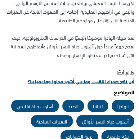
لكن هذا النمط المعيشي يواجه تهديدات جمة من التوسع الزراعي
والرعي في أراضيهم التقليدية، إضافة إلى الضغوط الناتجة عن التغيرات
المناخية التي تؤثر على مواردهم الطبيعية.
تُعد قبيلة الهادزا موضوعًا رئيسيًا في الدراسات الأنثروبولوجية، حيث
تقدم فهماً فريداً حول أسلوب حياة البشر الأوائل وأنماطهم الغذائية
التي تُستخدم لدراسة تطور الإنسان وصحته.
طالع أيضًا
أين تقع صحراء النقب.. وما هي أشهر مدنها وما يميزها؟
المواضيع
الهادزا
تنزانيا
الصيد
أسلوب حياة تقليدي
أسلوب حياة البشر الأوائل
التغيرات المناخية
بيئة طبيعية
تربية الحيوانات