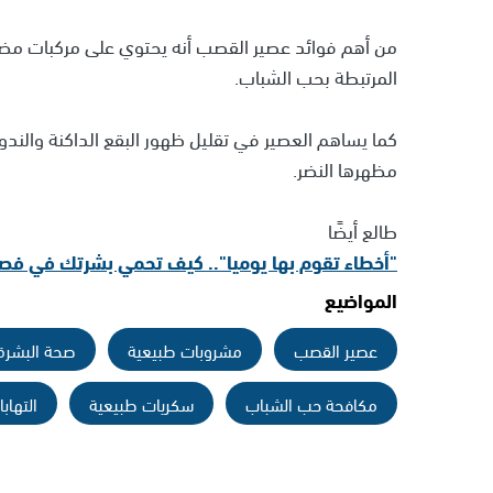
من أهم فوائد عصير القصب أنه يحتوي على مركبات مضادة
المرتبطة بحب الشباب.
كما يساهم العصير في تقليل ظهور البقع الداكنة والند
مظهرها النضر.
طالع أيضًا
"أخطاء تقوم بها يوميا".. كيف تحمي بشرتك في فصل
المواضيع
عصير القصب
مشروبات طبيعية
صحة البشرة
مكافحة حب الشباب
سكريات طبيعية
التهاب