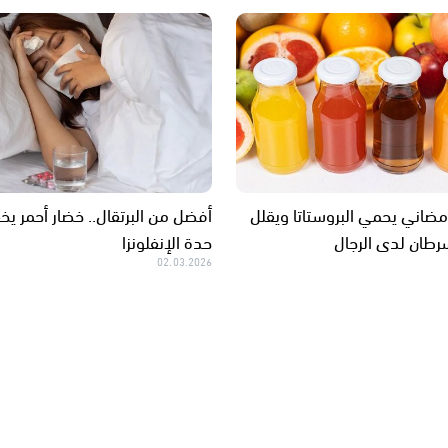
اني يحمي البروستاتا ويقلل
أفضل من البرتقال.. خضار أحمر ي
رطان لدى الرجال
حدة الإنفلونزا
02.03.2026