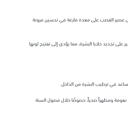
كية لطب الجلد (AAD)، يساعد تناول عصير القصب على معدة فارغة في تحسين مرونة
على تجديد خلايا البشرة، مما يؤدي إلى تفتيح لونها
يساعد في ترطيب البشرة من الداخل.
نعومة ومظهراً صحياً، خصوصًا خلال فصول السنة