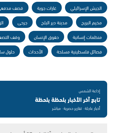
الجيش الإسرائيلي
غارات جوية
قصف مدفعي
مخيم البريج
مدينة دير البلح
جرحى
الز
منظمات إنسانية
حقوق الإنسان
وقف التصع
فصائل فلسطينية مسلحة
الأحداث
حلول سل
إذاعة الشمس
تابع آخر الأخبار بلحظة بلحظة
أخبار عاجلة · تقارير حصرية · مباشر