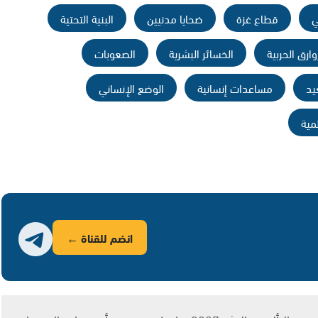
قطاع غزة
ضحايا مدنيين
البنية التحتية
وارق الحربية
الخسائر البشرية
الصعوبات
يد
مساعدات إنسانية
الوضع الإنساني
مية
انضم للقناة ←