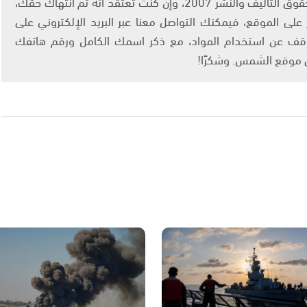
يتم الاستخدام المواد وفقًا للمادة 27 أ من قانون حقوق التأليف والنشر 2007، وإن كنت تعتقد أنه تم انتهاك حقك،
لى الموقع، فيمكنك التواصل معنا عبر البريد الإلكتروني على
info@ashams.c والطلب بالتوقف عن استخدام المواد، مع ذكر اسمك الكامل ورقم هاتفك
ى موقع الشمس. وشكرًا!