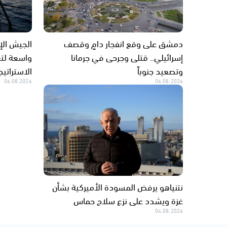
دمشق على وقع انفجار دامٍ وقصف
الجيش الإ
إسرائيلي.. قتلى وجرحى في جرمانا
واسعة لتع
وتصعيد جنوباً
الاستراتيج
06.08.2026
06.08.2026
نتنياهو يرفض المسودة الأميركية بشأن
غزة ويشدد على نزع سلاح حماس
04.08.2026