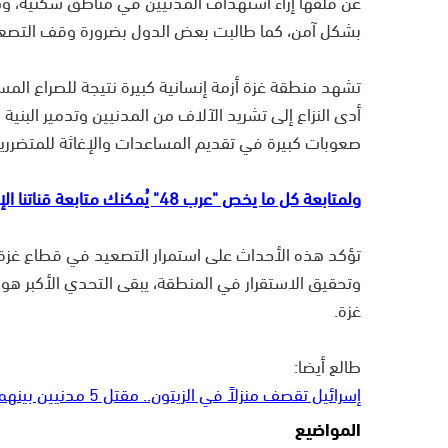
عن قلقها إزاء استهداف المدنيين في مناطق سكنية، ود
بشكل آمن، كما طالبت بعض الدول بضرورة وقف التصعيد
تشهد منطقة غزة أزمة إنسانية كبيرة نتيجة للصراع المس
أدى النزاع إلى تشريد الآلاف من المدنيين وتدمير البنية
صعوبات كبيرة في تقديم المساعدات والإغاثة للمتضررين
ولمتابعة كل ما يخص "عرب 48" يُمكنك متابعة قناتنا الإخبارية على تلجرام
تؤكد هذه الأحداث على استمرار التصعيد في قطاع غزة،
وتحقيق الاستقرار في المنطقة، يبقى التحدي الأكبر هو
غزة.
طالع أيضا:
إسرائيل تقصف منزلاً في الزيتون.. مقتل 5 مدنيين بينهم نساء وأطفال
المواضيع