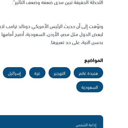
اللحظة الحقيقة تبين مدى ضعفه وضعف التأثير".
ونوّهت إلى أن حديث الرئيس الأمريكي دونالد ترامب لابد
لبعض الدول مثل مصر، الأردن، السعودية، أصبح أمامها ف
بحسن النية، على حد تعبيرها.
المواضيع
هنيدة غانم
التهجير
غزة
إسرائيل
السعودية
إذاعة الشمس