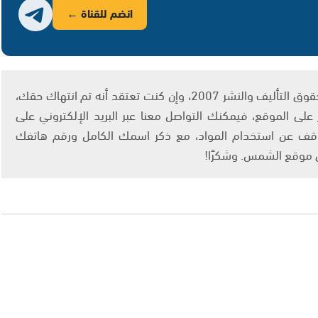
انضم للقناة ←
يتم الاستخدام المواد وفقًا للمادة 27 أ من قانون حقوق التأليف والنشر 2007، وإن كنت تعتقد أنه تم انتهاك حقك،
لى الموقع، فيمكنك التواصل معنا عبر البريد الإلكتروني على
info@ashams.c والطلب بالتوقف عن استخدام المواد، مع ذكر اسمك الكامل ورقم هاتفك
ى موقع الشمس. وشكرًا!