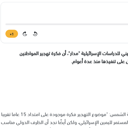
1×
15
15
ني للدراسات الإسرائيلية "مدار"، أن فكرة تهجير المواطنين
على تنفيذها منذ عدة أعوام.
وأضافت في مداخلة هاتفية لبرنامج "أول خبر" على إذاعة الشمس: "موضوع التهجير فكرة موجودة على امتداد 15 عاما تقريبا
مستمر لليمين الإسرائيلي، ولكن أيضًا نجد أن الظرف الدولي مناسب