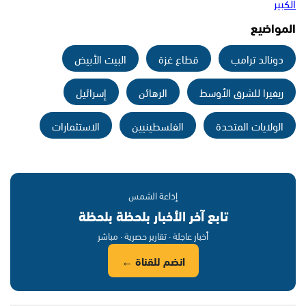
الكبير
المواضيع
دونالد ترامب
قطاع غزة
البيت الأبيض
ريفيرا للشرق الأوسط
الرهائن
إسرائيل
الولايات المتحدة
الفلسطينيين
الاستثمارات
إذاعة الشمس
تابع آخر الأخبار بلحظة بلحظة
أخبار عاجلة · تقارير حصرية · مباشر
انضم للقناة ←