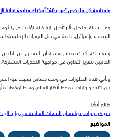
ولمتابعة كل ما يخص "عرب 48" يُمكنك متابعة قناتنا الإخبارية على تلجرام
وفي سياق متصل، أثار تأجيل الزيارة تساؤلات في الأوساط 
المتحدة وإسرائيل، خاصة في ظل التوترات الإقليمية الم
ومع ذلك، أكدت مصادر رسمية أن التنسيق بين البلدين لا 
الجانبين بتعزيز التعاون في مواجهة التحديات المشتركة.
وتأتي هذه التطورات في وقت حساس يشهد فيه الشرق ال
بين نتنياهو وترامب محط أنظار العالم، وسط توقعات بأ
طالع أيضًا:
نتنياهو وترامب يناقشان الملفات الساخنة في زيارة البيت
المواضيع