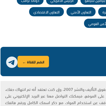
بنيامين نتنياهو
الرئيس الأمريكي
دونالد ترامب
زة
التعاون الأمني
التعاون الاقتصادي
لأمن القومي
انضم للقناة ←
يتم الاستخدام المواد وفقًا للمادة 27 أ من قانون حقوق التأليف والنشر 2007، وإن كنت تعتقد أنه تم انتهاك حقك،
لى الموقع، فيمكنك التواصل معنا عبر البريد الإلكتروني على
info@ashams.c والطلب بالتوقف عن استخدام المواد، مع ذكر اسمك الكامل ورقم هاتفك