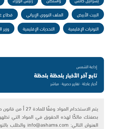
يسرائيل كاتس
واشنطن
رئيس الوزراء
البيت الأبيض
الملف النووي الإيراني
قطاع غ
التوترات الإقليمية
التحديات الإقليمية
وزير ا
إذاعة الشمس
تابع آخر الأخبار بلحظة بلحظة
أخبار عاجلة · تقارير حصرية · مباشر
بصفتك مالكًا لهذه الحقوق في المواد التي تظهر ع
العنوان التالي: om