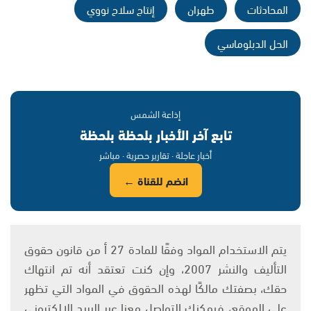
المحادثات
طهران
إنتاج سلاح نووي
الحل الدبلوماسي
إذاعة الشمس
تابع آخر الأخبار بلحظة بلحظة
أخبار عاجلة · تقارير حصرية · مباشر
انضم للقناة ←
يتم الاستخدام المواد وفقًا للمادة 27 أ من قانون حقوق
التأليف والنشر 2007، وإن كنت تعتقد أنه تم انتهاك
حقك، بصفتك مالكًا لهذه الحقوق في المواد التي تظهر
على الموقع، فيمكنك التواصل معنا عبر البريد الإلكتروني