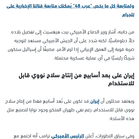
ولمتابعة كل ما يخص "عرب 48" يُمكنك متابعة قناتنا الإخبارية على
تلجرام
من جانبه، أشار وزير الدفاع الأميركي بيت هيغسيث إلى تفضيل بلاده
حلاً دبلوماسيًا، لكنه شدد على أن الجيش الأميركي مستعد لتوجيه
ضربة قوية إلى العمق الإيراني إذا لزم الأمر، مضيفًا أن إسرائيل ستكون
شريكًا رئيسيًا في أي عملية عسكرية محتملة.
إيران على بعد أسابيع من إنتاج سلاح نووي قابل
للاستخدام
ويعتقد محللون أن
إيران
قد تكون على بُعد أسابيع فقط من إنتاج سلاح
نووي قابل للاستخدام، رغم نفي طهران المتكرر وجود نوايا لتصنيع مثل
هذه الأسلحة.
وفي سياق التطورات، أعلن
الرئيس الأميركي
ترامب أنه اجتمع مع