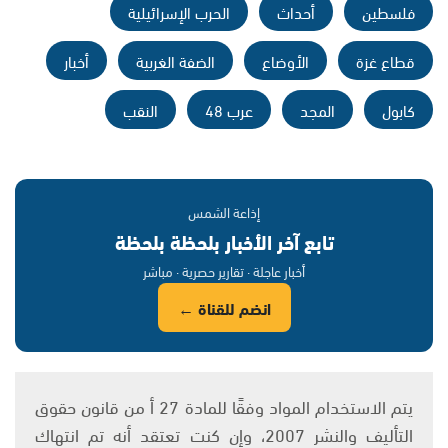
فلسطين
أحداث
الحرب الإسرائيلية
قطاع غزة
الأوضاع
الضفة الغربية
أخبار
كابول
المجد
عرب 48
النقب
إذاعة الشمس
تابع آخر الأخبار بلحظة بلحظة
أخبار عاجلة · تقارير حصرية · مباشر
انضم للقناة ←
يتم الاستخدام المواد وفقًا للمادة 27 أ من قانون حقوق
التأليف والنشر 2007، وإن كنت تعتقد أنه تم انتهاك