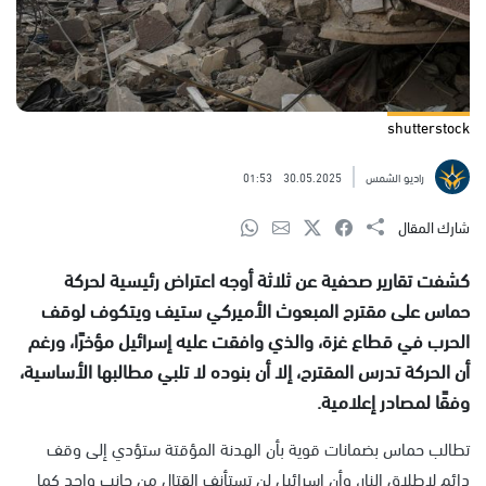
shutterstock
راديو الشمس
30.05.2025
01:53
شارك المقال
كشفت تقارير صحفية عن ثلاثة أوجه اعتراض رئيسية لحركة
حماس على مقترح المبعوث الأميركي ستيف ويتكوف لوقف
الحرب في قطاع غزة، والذي وافقت عليه إسرائيل مؤخرًا، ورغم
أن الحركة تدرس المقترح، إلا أن بنوده لا تلبي مطالبها الأساسية،
وفقًا لمصادر إعلامية.
تطالب حماس بضمانات قوية بأن الهدنة المؤقتة ستؤدي إلى وقف
دائم لإطلاق النار، وأن إسرائيل لن تستأنف القتال من جانب واحد كما