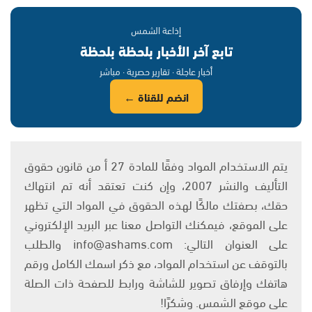
إذاعة الشمس
تابع آخر الأخبار بلحظة بلحظة
أخبار عاجلة · تقارير حصرية · مباشر
انضم للقناة ←
يتم الاستخدام المواد وفقًا للمادة 27 أ من قانون حقوق
التأليف والنشر 2007، وإن كنت تعتقد أنه تم انتهاك
حقك، بصفتك مالكًا لهذه الحقوق في المواد التي تظهر
على الموقع، فيمكنك التواصل معنا عبر البريد الإلكتروني
على العنوان التالي: info@ashams.com والطلب
بالتوقف عن استخدام المواد، مع ذكر اسمك الكامل ورقم
هاتفك وإرفاق تصوير للشاشة ورابط للصفحة ذات الصلة
على موقع الشمس. وشكرًا!