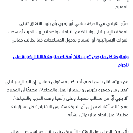
المقترح.
صرّح القيادي في الحركة سامي أبو زهري بأن بنود الاتفاق تتبنى
الموقف الإسرائيلي ولا تتضمن التزامات واضحة بإنهاء الحرب أو سحب
القوات الإسرائيلية أو السماح بدخول المساعدات كما تطالب حماس.
ولمتابعة كل ما يخص "عرب 48" يُمكنك متابعة قناتنا الإخبارية على
تلجرام
من جهته، قال باسم نعيم، أحد كبار مسؤولي حماس، إن الرد الإسرائيلي
"يعني في جوهره تكريس واستمرار القتل والمجاعة"، مضيفًا أن المقترح
"لا يلبي أيًّا من مطالب شعبنا، وعلى رأسها وقف الحرب والمجاعة"،
ومع ذلك، أشار نعيم إلى أن الحركة ستدرس الاقتراح "بكل مسؤولية
وطنية" قبل اتخاذ قرار نهائي بشأنه.
يأتي هذا الجدل حول المقترح الأميركي في وقت حساس، حيث يعاني