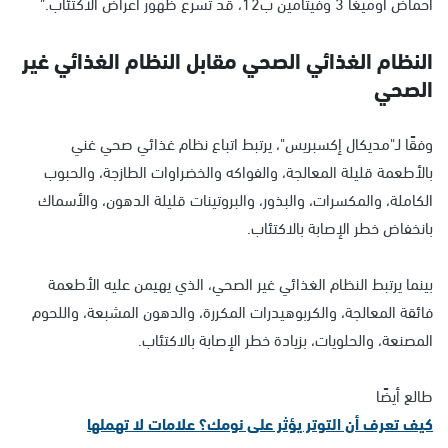
أحماض أوميغا 3 وفيتامين ب12، قد تسرع ظهور أعراض الاكتئاب."
النظام الغذائي الصحي مقابل النظام الغذائي غير
الصحي
وفقًا لـ"مديكال إكسبريس"، يرتبط اتباع نظام غذائي صحي غني
بالأطعمة قليلة المعالجة، والفواكه والخضراوات الطازجة، والحبوب
الكاملة، والمكسرات، والبذور، والبروتينات قليلة الدهون، والأسماك
بانخفاض خطر الإصابة بالاكتئاب.
بينما يرتبط النظام الغذائي غير الصحي، الذي يهيمن عليه الأطعمة
فائقة المعالجة، والكربوهيدرات المكررة، والدهون المشبعة، واللحوم
المصنعة، والحلويات، بزيادة خطر الإصابة بالاكتئاب.
طالع أيضًا
كيف تعرف أن التوتر يؤثر على نومك؟ علامات لا تهملها