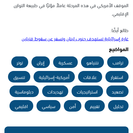
الموقف الأمريكي في هذه المرحلة عاملاً مؤثرًا في طبيعة التوازن
الإقليمي.
طالع أيضًا:
غارة إسرائيلية تستهدف جنوب لبنان وتسفر عن سقوط قتيلين
المواضيع
ترامب
نتنياهو
عسكرية
إيران
توتر
استقرار
علاقات
أمريكية-إسرائيلية
تنسيق
تصعيد
استراتيجيات
تهديدات
دبلوماسية
تحليل
تقييم
أمن
سياسي
اقليمي