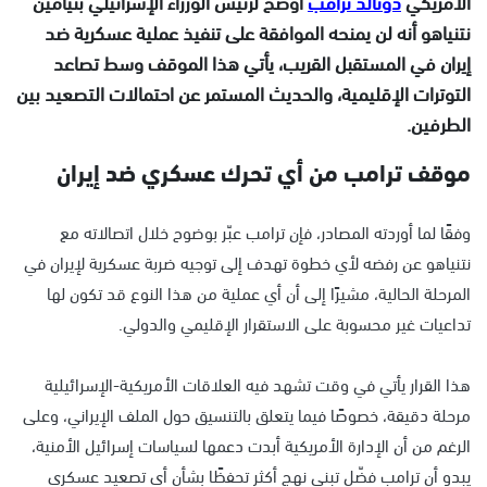
الأمريكي
دونالد ترامب
أوضح لرئيس الوزراء الإسرائيلي بنيامين
نتنياهو أنه لن يمنحه الموافقة على تنفيذ عملية عسكرية ضد
إيران في المستقبل القريب، يأتي هذا الموقف وسط تصاعد
التوترات الإقليمية، والحديث المستمر عن احتمالات التصعيد بين
الطرفين.
موقف ترامب من أي تحرك عسكري ضد إيران
وفقًا لما أوردته المصادر، فإن ترامب عبّر بوضوح خلال اتصالاته مع
نتنياهو عن رفضه لأي خطوة تهدف إلى توجيه ضربة عسكرية لإيران في
المرحلة الحالية، مشيرًا إلى أن أي عملية من هذا النوع قد تكون لها
تداعيات غير محسوبة على الاستقرار الإقليمي والدولي.
هذا القرار يأتي في وقت تشهد فيه العلاقات الأمريكية-الإسرائيلية
مرحلة دقيقة، خصوصًا فيما يتعلق بالتنسيق حول الملف الإيراني، وعلى
الرغم من أن الإدارة الأمريكية أبدت دعمها لسياسات إسرائيل الأمنية،
يبدو أن ترامب فضّل تبني نهج أكثر تحفظًا بشأن أي تصعيد عسكري